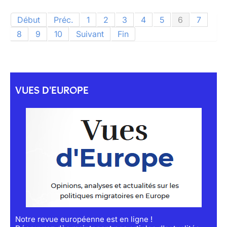
Début
Préc.
1
2
3
4
5
6
7
8
9
10
Suivant
Fin
VUES D'EUROPE
Notre revue européenne est en ligne !