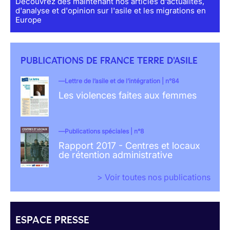
Découvrez dès maintenant nos articles d'actualités,
d'analyse et d'opinion sur l'asile et les migrations en
Europe
PUBLICATIONS DE FRANCE TERRE D'ASILE
Lettre de l’asile et de l’intégration | n°84
Les violences faites aux femmes
Publications spéciales | n°8
Rapport 2017 - Centres et locaux
de rétention administrative
> Voir toutes nos publications
ESPACE PRESSE