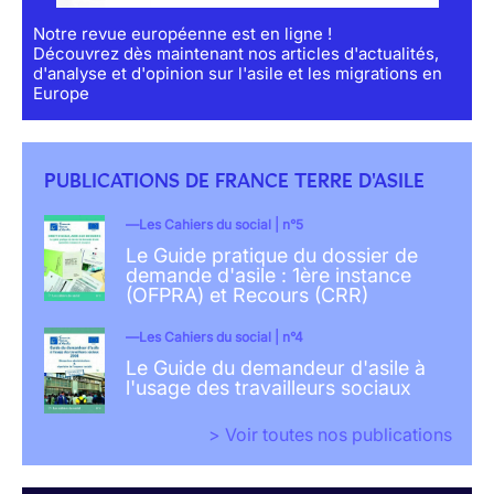
Notre revue européenne est en ligne !
Découvrez dès maintenant nos articles d'actualités,
d'analyse et d'opinion sur l'asile et les migrations en
Europe
PUBLICATIONS DE FRANCE TERRE D'ASILE
Les Cahiers du social | n°5
Le Guide pratique du dossier de
demande d'asile : 1ère instance
(OFPRA) et Recours (CRR)
Les Cahiers du social | n°4
Le Guide du demandeur d'asile à
l'usage des travailleurs sociaux
> Voir toutes nos publications