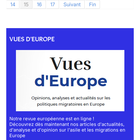
14
15
16
17
Suivant
Fin
VUES D'EUROPE
Notre revue européenne est en ligne !
Découvrez dès maintenant nos articles d'actualités,
d'analyse et d'opinion sur l'asile et les migrations en
Europe