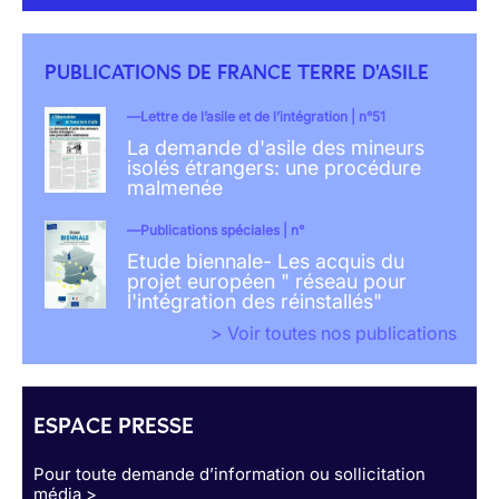
PUBLICATIONS DE FRANCE TERRE D'ASILE
Lettre de l’asile et de l’intégration | n°51
La demande d'asile des mineurs
isolés étrangers: une procédure
malmenée
Publications spéciales | n°
Etude biennale- Les acquis du
projet européen " réseau pour
l'intégration des réinstallés"
> Voir toutes nos publications
ESPACE PRESSE
Pour toute demande d’information ou sollicitation
média >