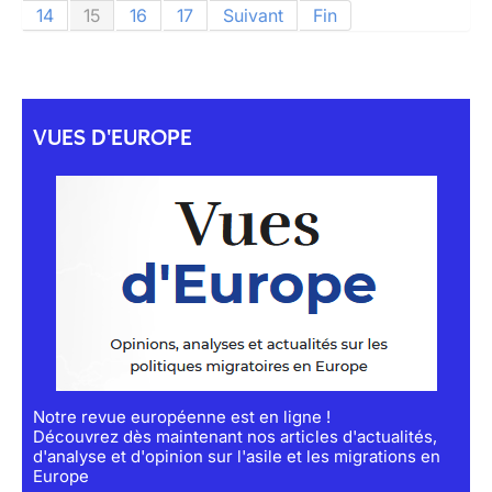
14
15
16
17
Suivant
Fin
VUES D'EUROPE
Notre revue européenne est en ligne !
Découvrez dès maintenant nos articles d'actualités,
d'analyse et d'opinion sur l'asile et les migrations en
Europe