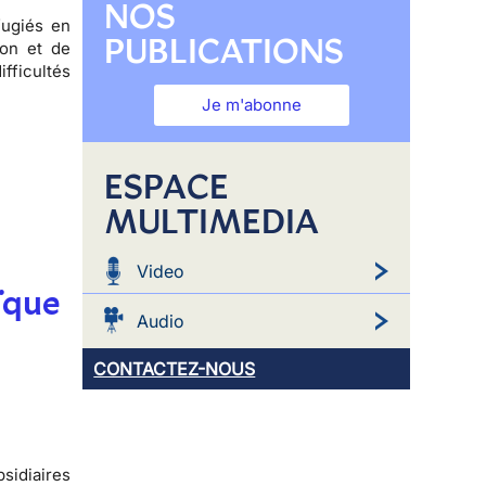
NOS
fugiés
en
PUBLICATIONS
ion et de
fficultés
Je m'abonne
ESPACE
MULTIMEDIA
Video
ïque
Audio
CONTACTEZ-NOUS
sidiaires