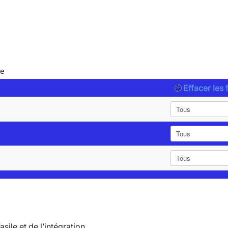
le
Effacer les f
’asile et de l’intégration