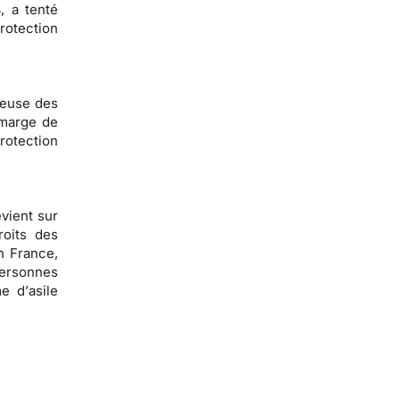
, a tenté
rotection
reuse des
 marge de
otection
vient sur
roits des
n France,
personnes
e d’
asile