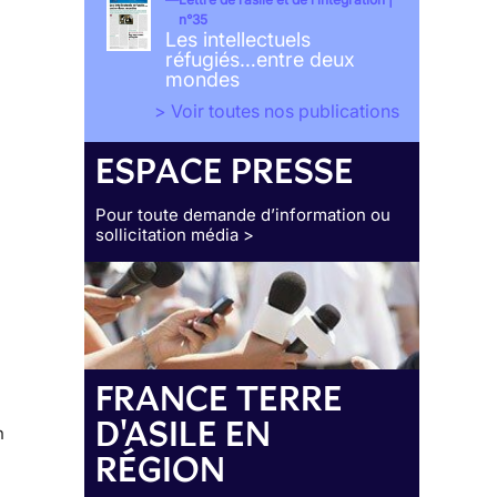
n°35
Les intellectuels
réfugiés…entre deux
mondes
> Voir toutes nos publications
ESPACE PRESSE
Pour toute demande d’information ou
sollicitation média >
FRANCE TERRE
D'ASILE EN
n
RÉGION