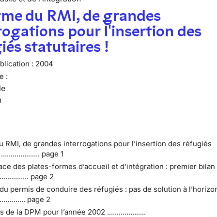
rme du RMI, de grandes
rogations pour l'insertion des
iés statutaires !
lication :
2004
e :
le
n
 RMI, de grandes interrogations pour l’insertion des réfugiés
.................. page 1
ace des plates-formes d’accueil et d’intégration : premier bilan
.................. page 2
du permis de conduire des réfugiés : pas de solution à l’horizo
.......…....... page 2
 de la DPM pour l’année 2002 ....................