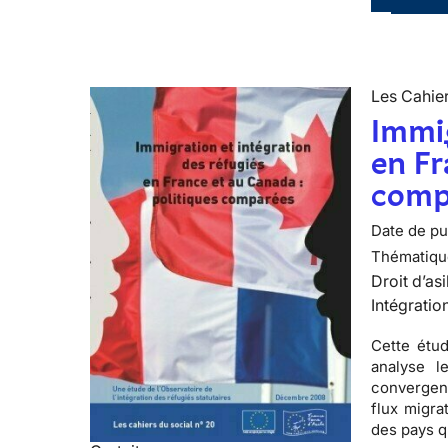
Les Cahier
Immig
en Fr
comp
Date de pub
Thématiqu
Droit d’asi
Intégratio
Cette étud
analyse l
convergen
flux migra
des pays q