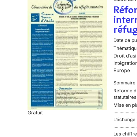
Réfo
inter
réfug
Date de pub
Thématiqu
Droit d’asi
Intégratio
Europe
Sommaire
Réforme du
statutaires ..
Mise en pl
................
Gratuit
L’échange 
...............
Les chiffres