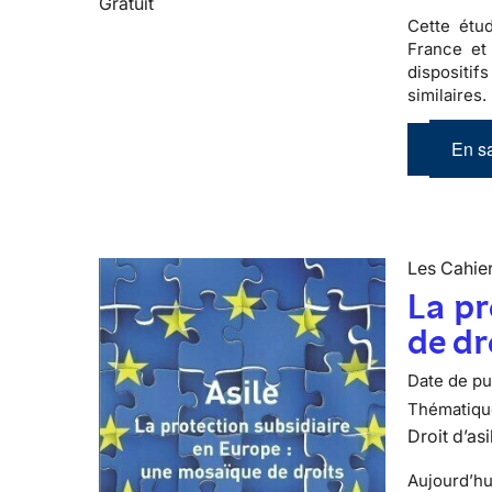
Gratuit
Cette étu
France et
dispositif
similaires.
En sa
Les Cahier
La pr
de dr
Date de pub
Thématiqu
Droit d’asi
Aujourd’hu