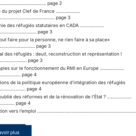
....................................... page 2
 projet Clef de France ....................
............................................. page 3
 des réfugiés statutaires en CADA ....................
............................... page 3
ut faire pour la personne, ne rien faire à sa place»
............................... page 3
al des réfugiés : deuil, reconstruction et représentation !
.............…......... page 3
les sur le fonctionnement du RMI en Europe ....................
................... page 4
tions de la politique européenne d’intégration des réfugiés
...........….......... page 4
oublié des réformes et de la rénovation de l’État ? ....................
.............. page 4
rs l’emploi ....................…............................................................
voir plus