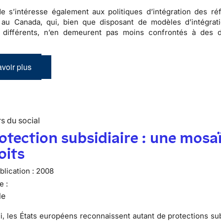
de s’intéresse également aux
politiques d’intégration des ré
 au Canada, qui, bien que disposant de modèles d’intégrat
s différents, n’en demeurent pas moins confrontés à des di
voir plus
s du social
otection subsidiaire : une mosa
oits
lication :
2008
e :
le
i, les États européens reconnaissent autant de protections sub