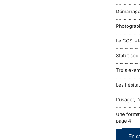
…...............
Démarrage du
…................
Photographie
…...............
Le COS, «to
.................
Statut soci
................
Trois exemp
…..............
Les hésita
................
L’usager, l’
…..............
Une formation ve
page 4
En sa