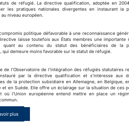
atuts de
réfugié
. La directive qualification, adoptée en 2004
er les pratiques nationales divergentes en instaurant la p
e au niveau européen.
 compromis politique défavorable à une reconnaissance géné
 directive laisse toutefois aux États membres une importante
quant au contenu du statut des bénéficiaires de la pr
e, qui demeure moins favorable sur le
statut de réfugié
.
e de l’
Observatoire de l’intégration des réfugiés statutaires
re
instauré par la directive qualification et s’intéresse aux d
res de la protection subsidiaire en Allemagne, en Belgique, e
 et en Suède. Elle offre un éclairage sur la situation de ces 
 où l’Union européenne entend mettre en place un régim
 commun
.
voir plus