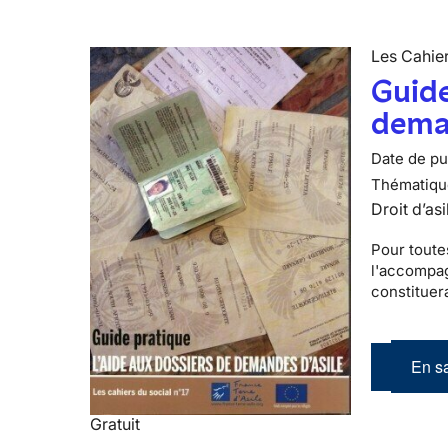
Les Cahier
Guide
deman
Date de pub
Thématiqu
Droit d’asi
Pour toute
l'accompag
constituer
En sa
Gratuit