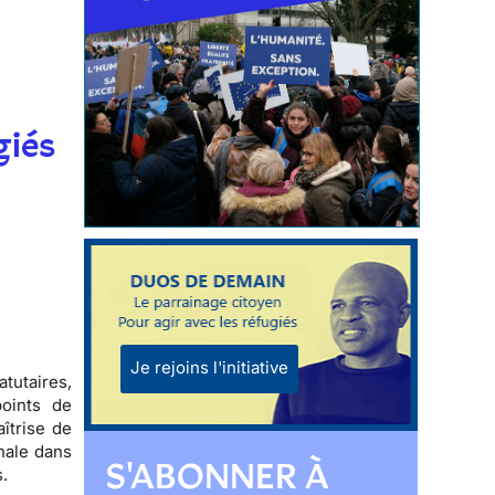
giés
Je rejoins l'initiative
atutaires
,
points de
îtrise de
onale dans
S'ABONNER À
.