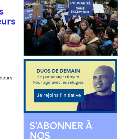
s
eurs
ndeurs
Je rejoins l'initiative
S'ABONNER À
NOS