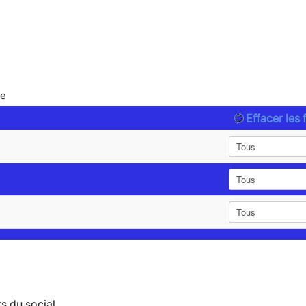
le
Effacer les f
s du social