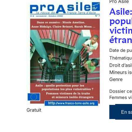
Pro Asile
Asile
popu
victi
étra
Date de pub
Thématiqu
Droit d’asi
Mineurs is
Genre
Dossier cen
Femmes vic
Gratuit
En sa