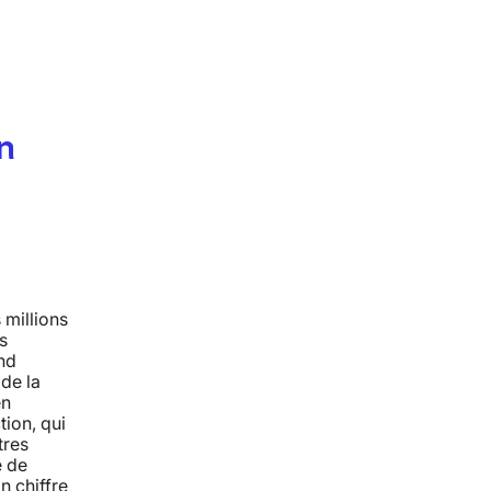
n
millions
s
nd
 de la
en
tion, qui
tres
é de
n chiffre