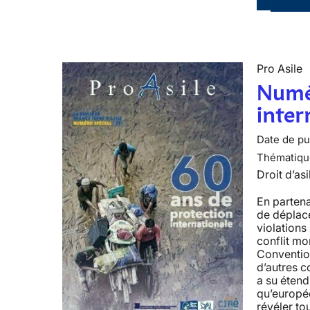
Pro Asile
Numér
inter
Date de pub
Thématiqu
Droit d’asi
En parten
de déplacé
violation
conflit mon
Conventio
d’autres c
a su étend
qu’europé
révéler to