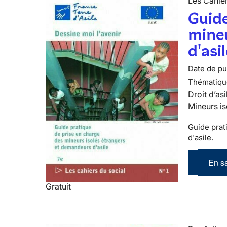
Les Cahier
Guide
mineu
d'asi
Date de pub
Thématiqu
Droit d’asi
Mineurs is
Guide prat
d'asile.
En sa
Gratuit