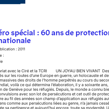
o spécial : 60 ans de protectio
nationale
lication :
2011
e :
le
ariat avec le Ciré et la TCRI UN JOYAU BIEN VIVANT Des 
s sur les routes d’une Europe en guerre, un holocauste et de
s massives des droits de l’homme perpétrés au cours du seco
dial, voilà ce qui détermina l’élaboration, il y a soixante ans,
n de Genève pour les réfugiés. Depuis, le monde a connu bi
onvulsions avec son lot de persécutions et cet outil de protec
re au fil des années son champ d’application aux réfugiés au
ens comme aux persécutions liées au genre, n’a jamais cess
ute sa pertinence et aujourd’hui encore, toute sa modernité. U