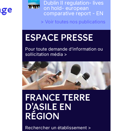
Dublin II regulation- lives
age
on hold- european
comparative report - EN
> Voir toutes nos publications
ESPACE PRESSE
Pour toute demande d’information ou
sollicitation média >
FRANCE TERRE
D'ASILE EN
RÉGION
Rechercher un établissement >