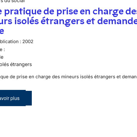
s du social
 pratique de prise en charge de
rs isolés étrangers et demand
le
lication :
2002
e :
le
olés étrangers
ique de prise en charge des mineurs isolés étrangers et dema
voir plus