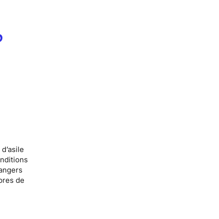
p
 d’asile
nditions
rangers
bres de