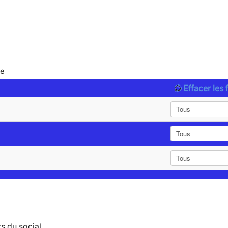
le
Effacer les f
s du social