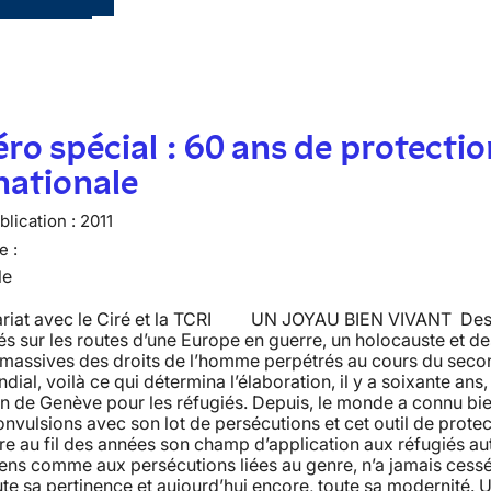
o spécial : 60 ans de protectio
nationale
lication :
2011
e :
le
ariat avec le Ciré et la TCRI UN JOYAU BIEN VIVANT Des 
s sur les routes d’une Europe en guerre, un holocauste et de
s massives des droits de l’homme perpétrés au cours du seco
dial, voilà ce qui détermina l’élaboration, il y a soixante ans,
n de Genève pour les réfugiés. Depuis, le monde a connu bi
onvulsions avec son lot de persécutions et cet outil de protec
re au fil des années son champ d’application aux réfugiés au
ens comme aux persécutions liées au genre, n’a jamais cess
ute sa pertinence et aujourd’hui encore, toute sa modernité. U