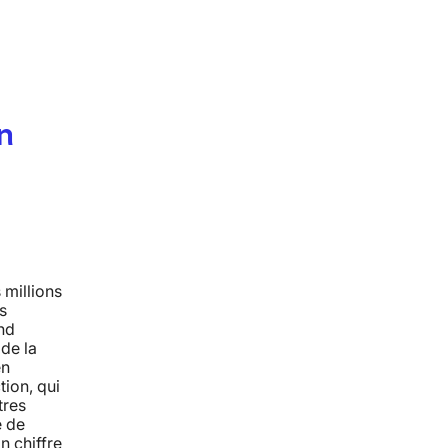
n
millions
s
nd
 de la
en
tion, qui
tres
é de
n chiffre