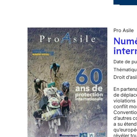
Pro Asile
Numér
inter
Date de pub
Thématiqu
Droit d’asi
En parten
de déplacé
violation
conflit mon
Conventio
d’autres c
a su étend
qu’europé
révéler to