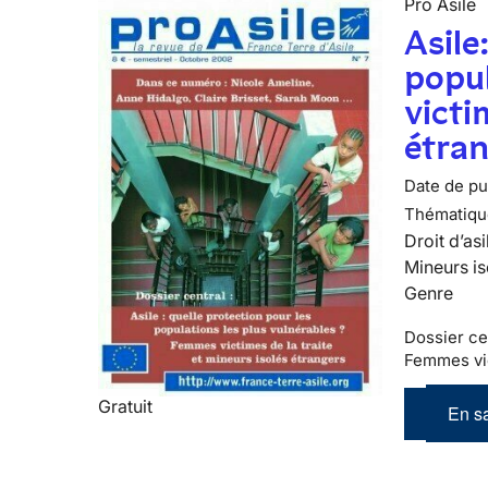
Pro Asile
Asile
popu
victi
étra
Date de pub
Thématiqu
Droit d’asi
Mineurs is
Genre
Dossier cen
Femmes vic
Gratuit
En sa