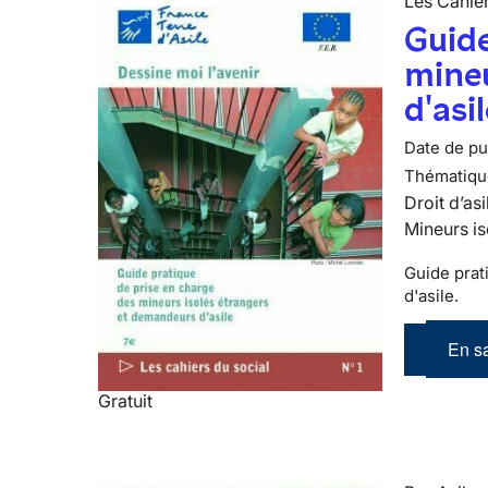
Les Cahier
Guide
mineu
d'asi
Date de pub
Thématiqu
Droit d’asi
Mineurs is
Guide prat
d'asile.
En sa
Gratuit