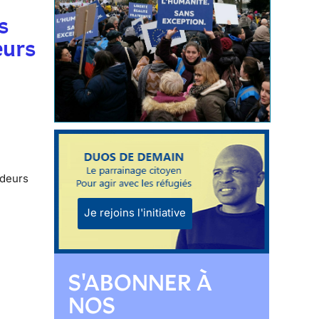
s
eurs
ndeurs
Je rejoins l'initiative
S'ABONNER À
NOS