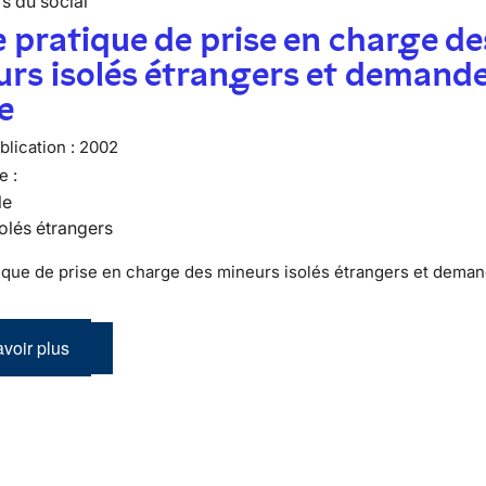
s du social
 pratique de prise en charge de
rs isolés étrangers et demand
le
lication :
2002
e :
le
olés étrangers
ique de prise en charge des mineurs isolés étrangers et dema
voir plus