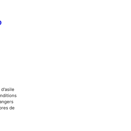
p
 d’asile
nditions
rangers
bres de