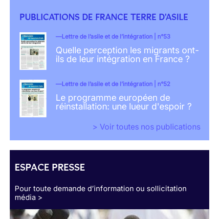
PUBLICATIONS DE FRANCE TERRE D'ASILE
Lettre de l’asile et de l’intégration | n°53
Quelle perception les migrants ont-
ils de leur intégration en France ?
Lettre de l’asile et de l’intégration | n°52
Le programme européen de
réinstallation: une lueur d'espoir ?
> Voir toutes nos publications
ESPACE PRESSE
Pour toute demande d’information ou sollicitation
média >