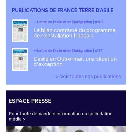
PUBLICATIONS DE FRANCE TERRE D'ASILE
Lettre de l’asile et de l’intégration | n°48
Le bilan contrasté du programme
de réinstallation français
Lettre de l’asile et de l’intégration | n°47
L'asile en Outre-mer, une situation
d'exception
> Voir toutes nos publications
ESPACE PRESSE
Pour toute demande d’information ou sollicitation
média >