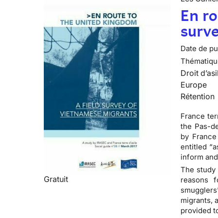
En ro
surv
Date de pub
Thématiqu
Droit d’asi
Europe
Rétention
France terr
the Pas-de
by France 
entitled “a
inform and
The study 
Gratuit
reasons f
smugglers
migrants, 
provided t