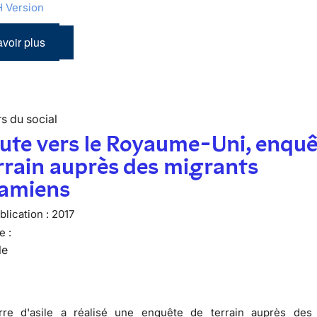
 Version
voir plus
s du social
ute vers le Royaume-Uni, enquê
rrain auprès des migrants
namiens
lication :
2017
e :
le
rre d'asile a réalisé une enquête de terrain auprès des