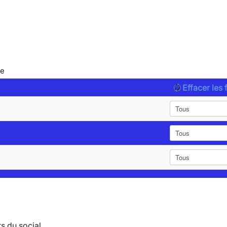
le
Effacer les f
s du social