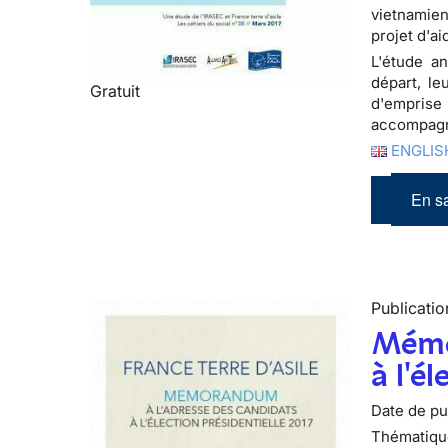
vietnamien
projet d'a
L'étude an
départ, le
Gratuit
d'emprise 
accompagn
ENGLISH
En sa
Publicatio
Mémo
à l'é
Date de pub
Thématiqu