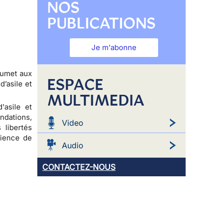
NOS
PUBLICATIONS
Je m'abonne
oumet aux
ESPACE
’asile et
MULTIMEDIA
'asile et
ndations,
Video
 libertés
rience de
Audio
CONTACTEZ-NOUS