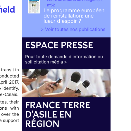
n°52
ield
Le programme européen
de réinstallation: une
lueur d'espoir ?
> Voir toutes nos publications
ESPACE PRESSE
Pour toute demande d’information ou
sollicitation média >
transit in
conducted
ril 2017,
 identify,
e-Calais.
tes, their
FRANCE TERRE
ions with
D'ASILE EN
 over the
he support
RÉGION