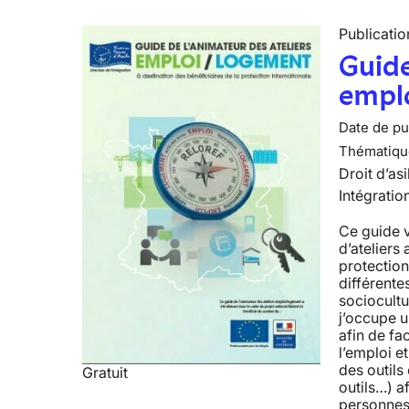
Publicatio
Guide
empl
Date de pub
Thématiqu
Droit d’asi
Intégratio
Ce guide 
d’ateliers
protection
différente
sociocultu
j’occupe 
afin de fac
l’emploi 
des outils
Gratuit
outils…) a
personnes 