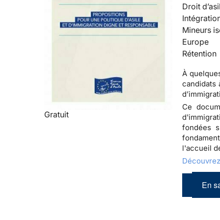
Droit d’asi
Intégratio
Mineurs is
Europe
Rétention
À quelques
candidats 
d’immigrat
Ce docume
Gratuit
d'immigrat
fondées s
fondament
l'accueil 
Découvrez 
En sa