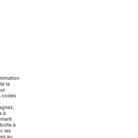
animation
de la
sur
es codes
,
agnez,
s à
ement
boîte à
c les
res au