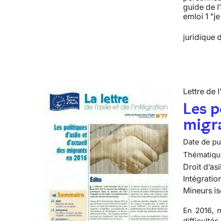
guide de l
emloi 1 "j
juridique d
Lettre de l
Les p
migr
Date de pub
Thématiqu
Droit d’asi
Intégratio
Mineurs is
En 2016, m
difficulté