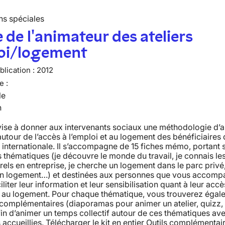
ns spéciales
 de l'animateur des ateliers
oi/logement
lication :
2012
e :
le
n
vise à donner aux intervenants sociaux une méthodologie d’
 autour de l’accès à l’emploi et au logement des bénéficiaires 
 internationale. Il s’accompagne de 15 fiches mémo, portant 
s thématiques (je découvre le monde du travail, je connais l
rels en entreprise, je cherche un logement dans le parc privé
un logement…) et destinées aux personnes que vous accomp
iliter leur information et leur sensibilisation quant à leur accè
et au logement. Pour chaque thématique, vous trouverez égal
 complémentaires (diaporamas pour animer un atelier, quizz, 
fin d’animer un temps collectif autour de ces thématiques ave
accueillies. Télécharger le kit en entier Outils complémentai