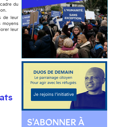
 cadre du
ion.
s de leur
es moyens
orer leur
Je rejoins l'initiative
ats
S'ABONNER À