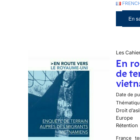
FRENCH
En sa
Les Cahier
En ro
de te
viet
Date de pub
Thématiqu
Droit d’asi
Europe
Rétention
France te