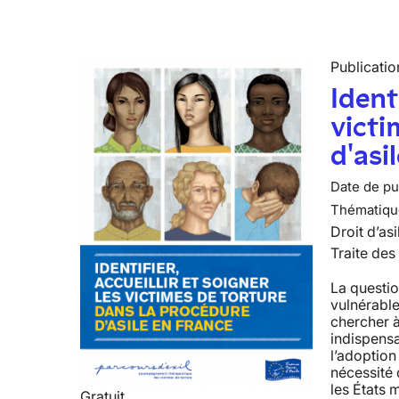
Publicatio
Identi
victi
d'asi
Date de pub
Thématiqu
Droit d’asi
Traite des
La questio
vulnérable
chercher à
indispens
l’adoption
nécessité 
les États 
Gratuit