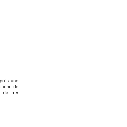
après une
bauche de
t de la «