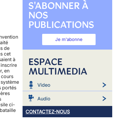
S'ABONNER À
NOS
PUBLICATIONS
nvention
Je m'abonne
aité
ns de
s cet
ESPACE
saient à
'inscrire
MULTIMEDIA
r, en
 cours
e système
Video
s portés
ières
Audio
s
ile ci-
bataille
CONTACTEZ-NOUS