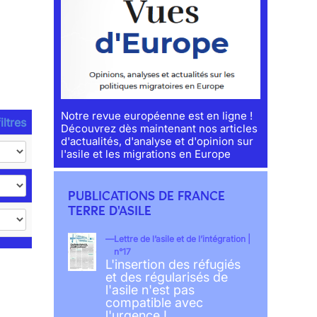
Notre revue européenne est en ligne !
iltres
Découvrez dès maintenant nos articles
d'actualités, d'analyse et d'opinion sur
l'asile et les migrations en Europe
PUBLICATIONS DE FRANCE
TERRE D'ASILE
Lettre de l’asile et de l’intégration |
n°17
L'insertion des réfugiés
et des régularisés de
l'asile n'est pas
compatible avec
l'urgence !