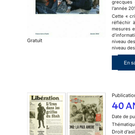
grecques 
l’année 20
Cette « cr
réfléchir 
mesures en
d’informat
Gratuit
niveau des
niveau des
En sa
Publicatio
40 A
Date de pub
Thématiqu
Droit d’asi