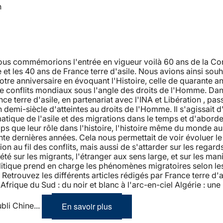
n
nous commémorions l'entrée en vigueur voilà 60 ans de la Co
et les 40 ans de France terre d'asile. Nous avions ainsi souh
tre anniversaire en évoquant l'Histoire, celle de quarante a
de conflits mondiaux sous l'angle des droits de l'Homme. Dan
nce terre d'asile, en partenariat avec l'INA et Libération , pas
n demi-siècle d'atteintes au droits de l'Homme. Il s'agissait d
atique de l'asile et des migrations dans le temps et d'aborde
 que leur rôle dans l'histoire, l'histoire même du monde au
te dernières années. Cela nous permettait de voir évoluer l
ion au fil des conflits, mais aussi de s'attarder sur les regard
iété sur les migrants, l'étranger aux sens large, et sur les man
litique prend en charge les phénomènes migratoires selon le
etrouvez les différents articles rédigés par France terre d'as
Afrique du Sud : du noir et blanc à l'arc-en-ciel Algérie : une 
En savoir plus
ubli Chine...