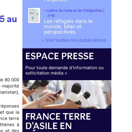
Lettre de l’asile et de l’intégration |
15 au
n°16
Les réfugiés dans le
monde, bilan et
perspectives
> Voir toutes nos publications
ESPACE PRESSE
Pour toute demande d’information ou
sollicitation média >
de 80 000
 majorité
anistan),
 réponses
et que la
FRANCE TERRE
nce terre
D'ASILE EN
Athènes à
ns et des