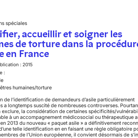
ns spéciales
fier, accueillir et soigner les
mes de torture dans la procédur
le en France
lication :
2015
e :
le
 êtres humaines/torture
n de l’identification de demandeurs d’asile particulièrement
s a longtemps suscité de nombreuses controverses. Pourtant
 exclure, la considération de certaines spécificités/vulnérabil
able à un accompagnement médicosocial ou thérapeutique a
 en 2013 du nouveau « paquet asile » a définitivement reconn
d’une telle identification en en faisant une règle obligatoire p
membres de l’Union européenne, il convient désormais de s’i