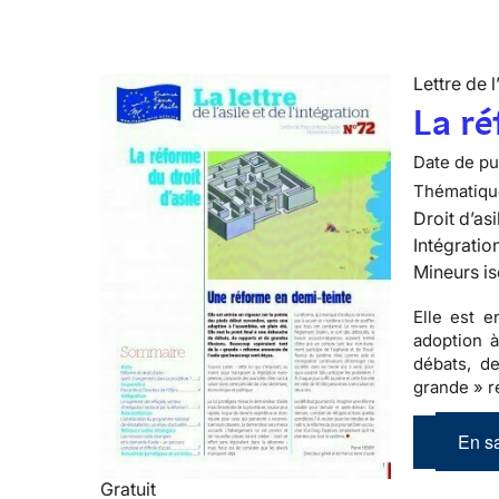
Lettre de l
La ré
Date de pub
Thématiqu
Droit d’asi
Intégratio
Mineurs is
Elle est 
adoption à
débats, de
grande » r
En sa
Gratuit