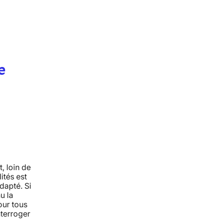
e
, loin de
ités est
dapté. Si
u la
our tous
nterroger