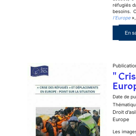
réfugiés d
besoins. 
l’Europe
»,
En sa
Publicatio
" Cri
Europ
Date de pub
Thématiqu
Droit d’asi
Europe
Les images