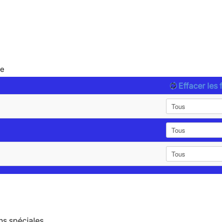
le
Effacer les f
ns spéciales