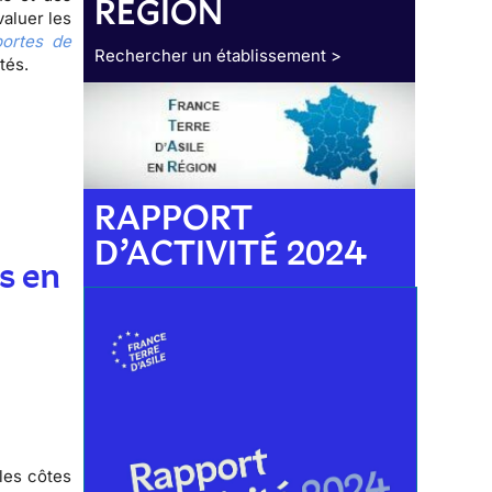
RÉGION
valuer les
ortes de
Rechercher un établissement >
ctés.
RAPPORT
D’ACTIVITÉ 2024
s en
les côtes