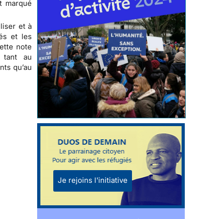
nt marqué
iser et à
és et les
ette note
e, tant au
ants qu’au
Je rejoins l'initiative