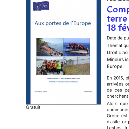
Compt
terre
18 fé
Date de pub
Thématiqu
Droit d’asi
Mineurs is
Europe
En 2015, p
arrivées o
de ces per
cherchent 
Alors que
Gratuit
communes 
Grèce est 
d’asile or
Lesbos, à 