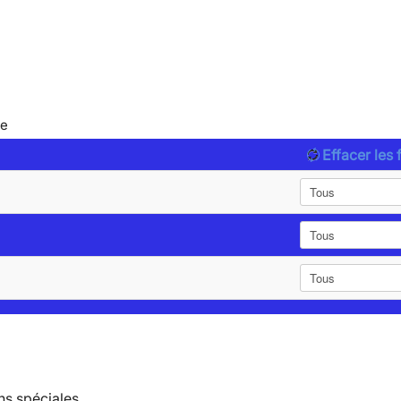
le
Effacer les f
ns spéciales