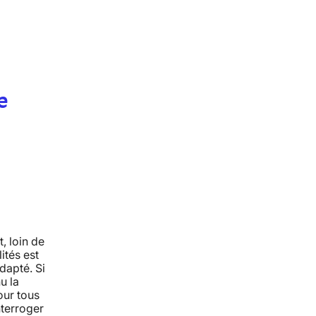
e
, loin de
ités est
dapté. Si
u la
our tous
nterroger