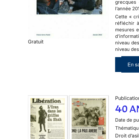
grecques 
l’année 20
Cette « cr
réfléchir 
mesures en
d’informat
Gratuit
niveau des
niveau des
En sa
Publicatio
40 A
Date de pub
Thématiqu
Droit d’asi