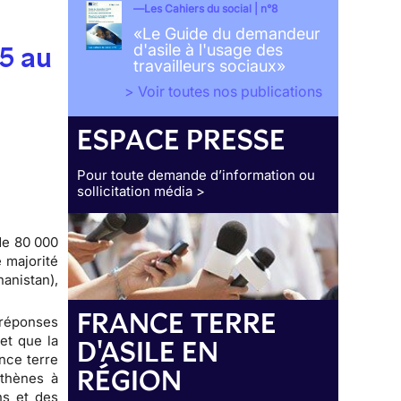
Les Cahiers du social | n°8
«Le Guide du demandeur
15 au
d'asile à l'usage des
travailleurs sociaux»
> Voir toutes nos publications
ESPACE PRESSE
Pour toute demande d’information ou
sollicitation média >
de 80 000
 majorité
anistan),
FRANCE TERRE
 réponses
et que la
D'ASILE EN
nce terre
RÉGION
Athènes à
ns et des