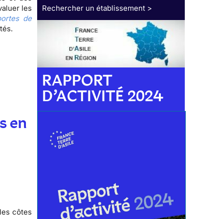
valuer les
Rechercher un établissement >
ortes de
ctés.
RAPPORT
D’ACTIVITÉ 2024
s en
les côtes