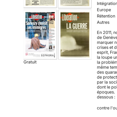
Intégratio
Europe
Rétention
Autres
En 2011, 
de Genève 
marquer no
crises et 
esprit, Fra
la loupe u
Gratuit
la problém
même temps
des quaran
de protect
par la soc
dont le po
époques. R
dessous : 
contre l'o