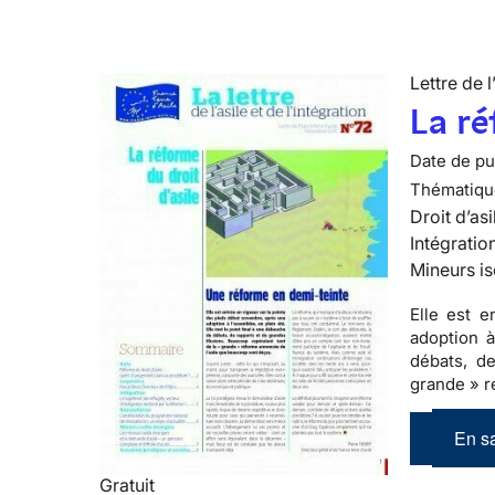
Lettre de l
La ré
Date de pub
Thématiqu
Droit d’asi
Intégratio
Mineurs is
Elle est 
adoption à
débats, de
grande » r
En sa
Gratuit