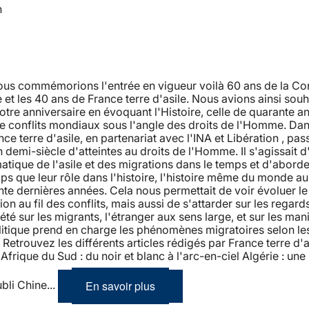
n
nous commémorions l'entrée en vigueur voilà 60 ans de la Co
et les 40 ans de France terre d'asile. Nous avions ainsi souh
tre anniversaire en évoquant l'Histoire, celle de quarante a
de conflits mondiaux sous l'angle des droits de l'Homme. Dan
nce terre d'asile, en partenariat avec l'INA et Libération , pas
n demi-siècle d'atteintes au droits de l'Homme. Il s'agissait d
atique de l'asile et des migrations dans le temps et d'aborde
 que leur rôle dans l'histoire, l'histoire même du monde au
te dernières années. Cela nous permettait de voir évoluer l
ion au fil des conflits, mais aussi de s'attarder sur les regard
iété sur les migrants, l'étranger aux sens large, et sur les man
litique prend en charge les phénomènes migratoires selon le
etrouvez les différents articles rédigés par France terre d'as
Afrique du Sud : du noir et blanc à l'arc-en-ciel Algérie : une 
En savoir plus
ubli Chine...