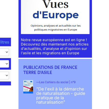
Notre revue européenne est en ligne !
iltres
Découvrez dès maintenant nos articles
d'actualités, d'analyse et d'opinion sur
l'asile et les migrations en Europe
PUBLICATIONS DE FRANCE
TERRE D'ASILE
Les Cahiers du social | n°9
"De l'exil à la démarche
de naturalisation - guide
pratique de la
naturalisation"