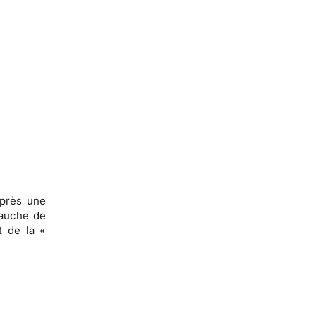
après une
bauche de
t de la «