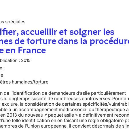
ns spéciales
fier, accueillir et soigner les
mes de torture dans la procédur
le en France
lication :
2015
e :
le
 êtres humaines/torture
n de l’identification de demandeurs d’asile particulièrement
s a longtemps suscité de nombreuses controverses. Pourtant
 exclure, la considération de certaines spécificités/vulnérabil
able à un accompagnement médicosocial ou thérapeutique a
 en 2013 du nouveau « paquet asile » a définitivement reconn
d’une telle identification en en faisant une règle obligatoire p
membres de l’Union européenne, il convient désormais de s’i