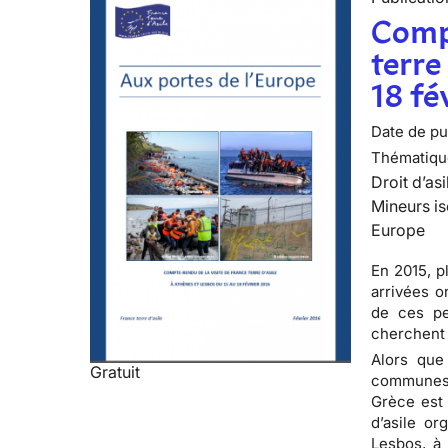
Compt
terre
18 fé
Date de pub
Thématiqu
Droit d’asi
Mineurs is
Europe
En 2015, p
arrivées o
de ces per
cherchent 
Alors que
Gratuit
communes 
Grèce est 
d’asile or
Lesbos, à 