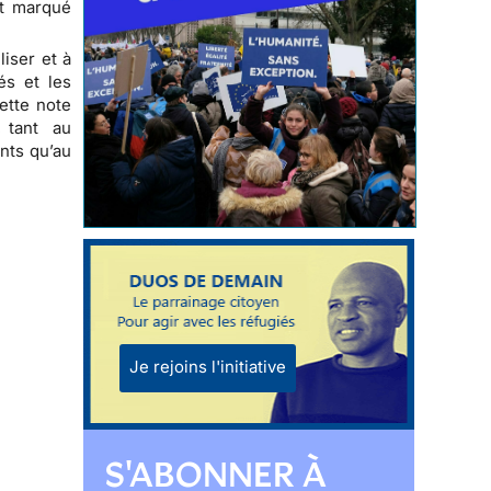
nt marqué
iser et à
és et les
ette note
e, tant au
ants qu’au
Je rejoins l'initiative
S'ABONNER À