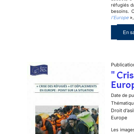
réfugiés d
besoins. 
l’Europe
»,
En sa
Publicatio
" Cri
Europ
Date de pub
Thématiqu
Droit d’asi
Europe
Les images