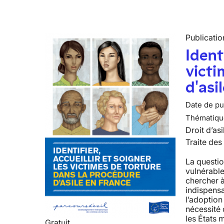
Publicatio
Identi
victi
d'asi
Date de pub
Thématiqu
Droit d’asi
Traite des
La questio
vulnérable
chercher à
indispens
l’adoption
nécessité 
les États 
Gratuit