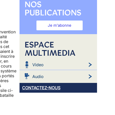
NOS
PUBLICATIONS
Je m'abonne
nvention
aité
ns de
ESPACE
s cet
MULTIMEDIA
saient à
'inscrire
r, en
Video
 cours
e système
s portés
Audio
ières
s
CONTACTEZ-NOUS
ile ci-
bataille