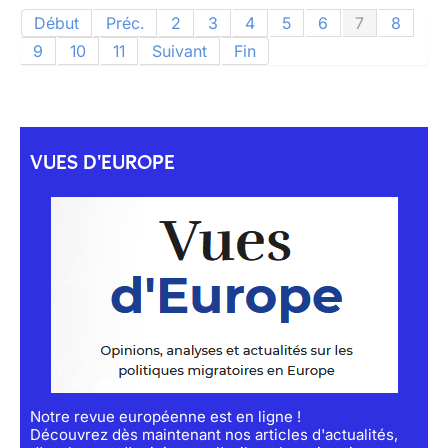
Début
Préc.
2
3
4
5
6
7
8
9
10
11
Suivant
Fin
VUES D'EUROPE
Notre revue européenne est en ligne !
Découvrez dès maintenant nos articles d'actualités,