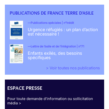
PUBLICATIONS DE FRANCE TERRE D'ASILE
Publications spéciales | n°inédit
Urgence réfugiés : un plan d’action
est nécessaire !
Lettre de l’asile et de l’intégration | n°71
Enfants exilés, des besoins
spécifiques
> Voir toutes nos publications
ESPACE PRESSE
Pour toute demande d’information ou sollicitation
média >