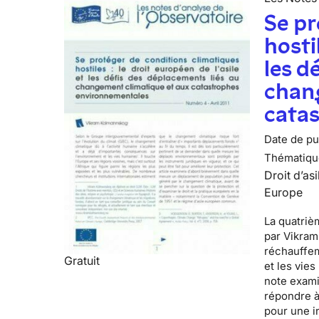
Se pr
hosti
les d
chan
cata
Date de pub
Thématiqu
Droit d’asi
Europe
La quatrièm
par
Vikram
réchauffem
Gratuit
et les vie
note exami
répondre à
pour une i