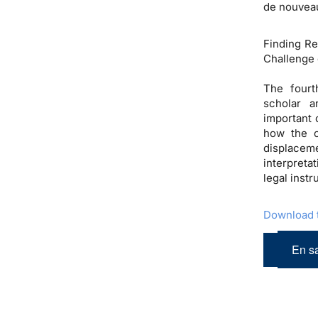
de nouveau
Finding R
Challenge 
The fourt
scholar a
important 
how the c
displacem
interpreta
legal inst
Download t
En sa