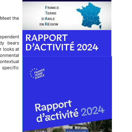
 Meet the
RAPPORT
ependent
dy bears
D’ACTIVITÉ 2024
 looks at
onmental
ontextual
f specific