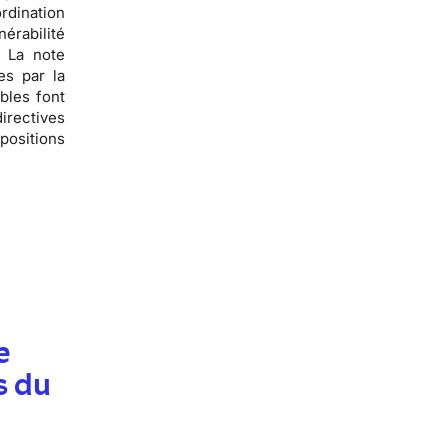
rdination
érabilité
 La note
es par la
bles font
irectives
positions
e
s du