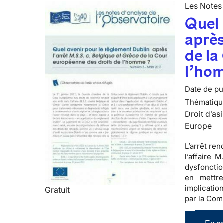
Les Notes 
Quel 
après
de la
l’ho
Date de pub
Thématiqu
Droit d’asi
Europe
L’arrêt re
l’affaire 
dysfonctio
en mettre
implicatio
Gratuit
par la Com
En sa