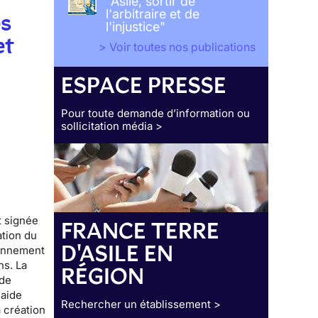
"Asile, sortir de
l'arbitraire et de
es
l'injustice"
et
> Voir toutes nos publications
ESPACE PRESSE
Pour toute demande d’information ou
sollicitation média >
t signée
FRANCE TERRE
ation du
D'ASILE EN
ronnement
ns. La
RÉGION
 de
laide
Rechercher un établissement >
a création