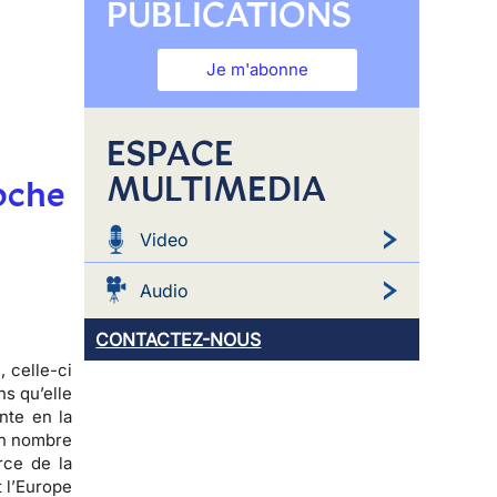
PUBLICATIONS
Je m'abonne
ESPACE
MULTIMEDIA
oche
Video
Audio
CONTACTEZ-NOUS
e
, celle-ci
ns qu’elle
nte en la
ain nombre
rce de la
et l’Europe