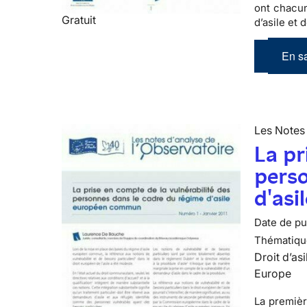
ont chacun
Gratuit
d’asile et 
En sa
Les Notes 
La pr
perso
d'as
Date de pub
Thématiqu
Droit d’asi
Europe
La premièr