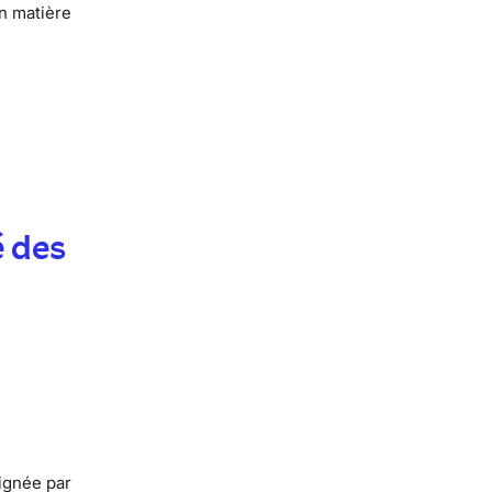
n matière
é des
signée par