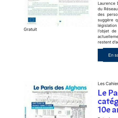
Laurence D
du Réseau 
des perso
suggère q
législatio
Gratuit
l’objet de
actuelleme
restent d’a
En sa
Les Cahier
Le Pa
catég
10e 