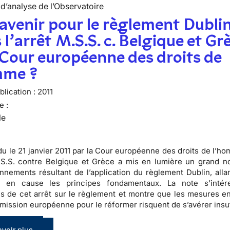
d’analyse de l’Observatoire
avenir pour le règlement Dubli
 l’arrêt M.S.S. c. Belgique et Gr
 Cour européenne des droits de
mme ?
lication :
2011
e :
le
ndu le 21 janvier 2011 par la Cour européenne des droits de l’h
M.S.S. contre Belgique et Grèce a mis en lumière un
grand n
nnements résultant de l’application du règlement Dublin
, all
 en cause les principes fondamentaux. La note s’intér
ns de cet arrêt sur le règlement et montre que les mesures e
mission européenne pour le réformer risquent de s’avérer insuf
voir plus