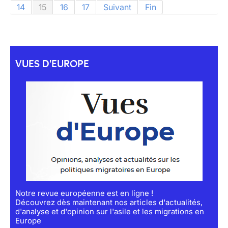
14
15
16
17
Suivant
Fin
VUES D'EUROPE
Notre revue européenne est en ligne !
Découvrez dès maintenant nos articles d'actualités,
d'analyse et d'opinion sur l'asile et les migrations en
Europe