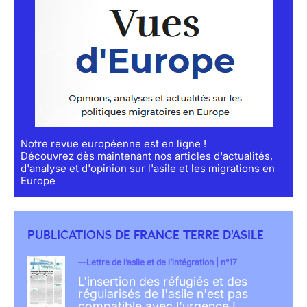
Notre revue européenne est en ligne !
Découvrez dès maintenant nos articles d'actualités,
d'analyse et d'opinion sur l'asile et les migrations en
Europe
PUBLICATIONS DE FRANCE TERRE D'ASILE
Lettre de l’asile et de l’intégration | n°17
L'insertion des réfugiés et des
régularisés de l'asile n'est pas
compatible avec l'urgence !