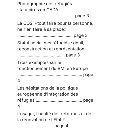
Photographie des réfugiés
statutaires en CADA ....................
….............................................. page 3
Le COS, «tout faire pour la personne,
ne rien faire à sa place»
................................................ page 3
Statut social des réfugiés : deuil,
reconstruction et représentation !
.............................…......... page 3
Trois exemples sur le
fonctionnement du RMI en Europe
....................…................................. page
4
Les hésitations de la politique
européenne d’intégration des
réfugiés ...........................….......... page
4
L’usager, l’oublié des réformes et de
la rénovation de l’État ? ....................
…............................ page 4