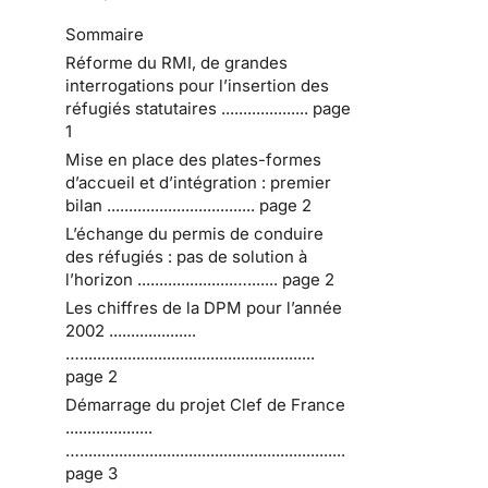
Sommaire
Réforme du RMI, de grandes
interrogations pour l’insertion des
réfugiés statutaires .................... page
1
Mise en place des plates-formes
d’accueil et d’intégration : premier
bilan .................................. page 2
L’échange du permis de conduire
des réfugiés : pas de solution à
l’horizon ......................…....... page 2
Les chiffres de la DPM pour l’année
2002 ....................
…......................................................
page 2
Démarrage du projet Clef de France
....................
….............................................................
page 3