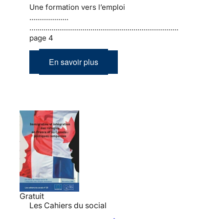
Une formation vers l’emploi
....................
….........................................................................
page 4
En savoir plus
Gratuit
Les Cahiers du social