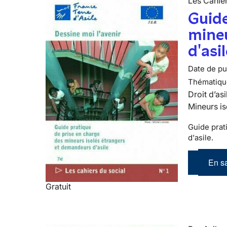
Les Cahier
Guide
mineu
d'asi
Date de pub
Thématiqu
Droit d’asi
Mineurs is
Guide prat
d'asile.
En sa
Gratuit