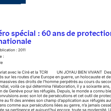
o spécial : 60 ans de protectio
nationale
lication :
2011
e :
le
ariat avec le Ciré et la TCRI UN JOYAU BIEN VIVANT Des 
s sur les routes d’une Europe en guerre, un holocauste et de
s massives des droits de l’homme perpétrés au cours du seco
dial, voilà ce qui détermina l’élaboration, il y a soixante ans,
n de Genève pour les réfugiés. Depuis, le monde a connu bi
onvulsions avec son lot de persécutions et cet outil de protec
re au fil des années son champ d’application aux réfugiés au
ens comme aux persécutions liées au genre, n’a jamais cess
ute sa pertinence et aujourd’hui encore, toute sa modernité. U