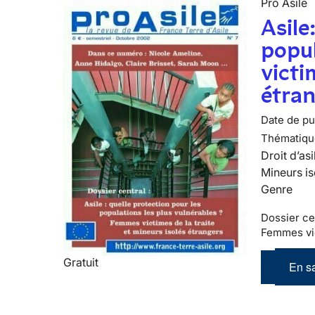
Pro Asile
Asile
popu
victi
étra
Date de pub
Thématiqu
Droit d’asi
Mineurs is
Genre
Dossier cen
Femmes vic
Gratuit
En sa