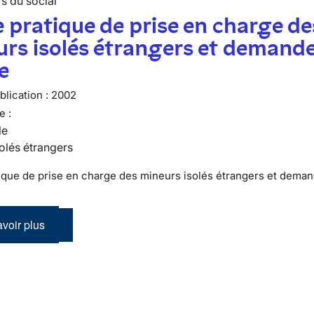
s du social
 pratique de prise en charge de
rs isolés étrangers et demand
le
lication :
2002
e :
le
olés étrangers
ique de prise en charge des mineurs isolés étrangers et dema
voir plus