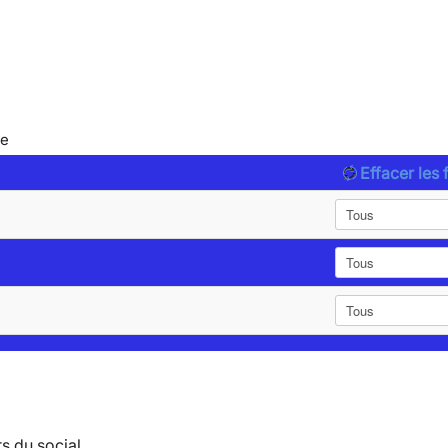
le
Effacer les f
s du social