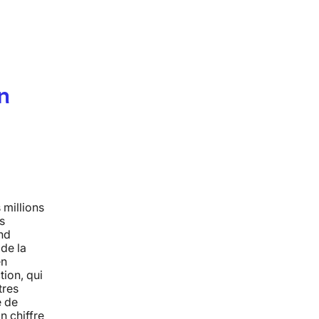
n
millions
s
nd
 de la
en
tion, qui
tres
é de
n chiffre