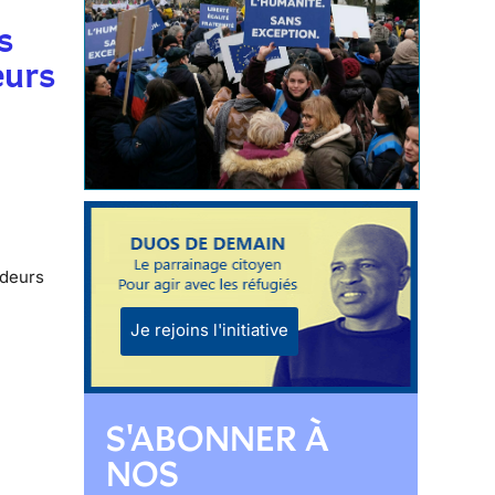
s
eurs
ndeurs
Je rejoins l'initiative
S'ABONNER À
NOS