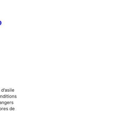
p
 d’asile
nditions
rangers
bres de