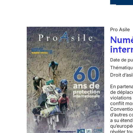
Pro Asile
Numér
inter
Date de pub
Thématiqu
Droit d’asi
En parten
de déplacé
violation
conflit mon
Conventio
d’autres c
a su étend
qu’europé
révéler to