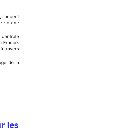
, l'accent
e : on ne
 centrale
en France.
à travers
sage de la
r les