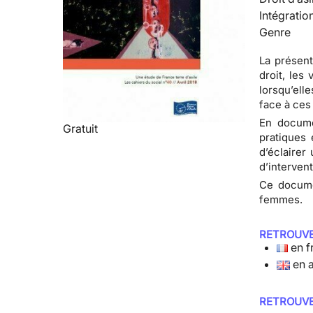
Intégratio
Genre
La présent
droit, les
lorsqu’ell
face à ces
En docume
Gratuit
pratiques 
d’éclairer
d’intervent
Ce documen
femmes.
RETROUVE
en f
en 
RETROUVE