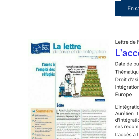
En sa
Lettre de l
L'acc
Date de pub
Thématiqu
Droit d’asi
Intégratio
Europe
L’intégrat
Aurélien T
d’intégrati
ses recom
L’accès à 