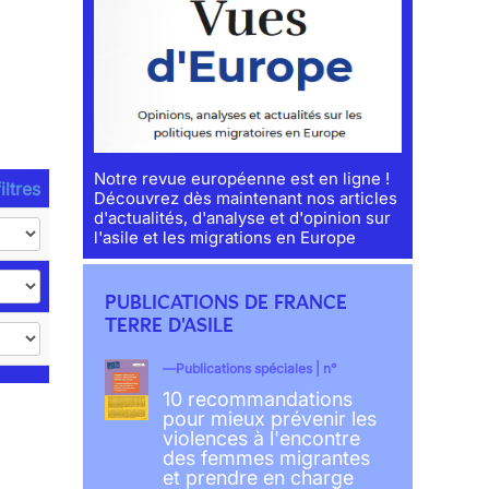
Notre revue européenne est en ligne !
iltres
Découvrez dès maintenant nos articles
d'actualités, d'analyse et d'opinion sur
l'asile et les migrations en Europe
PUBLICATIONS DE FRANCE
TERRE D'ASILE
Publications spéciales | n°
10 recommandations
pour mieux prévenir les
violences à l'encontre
des femmes migrantes
et prendre en charge