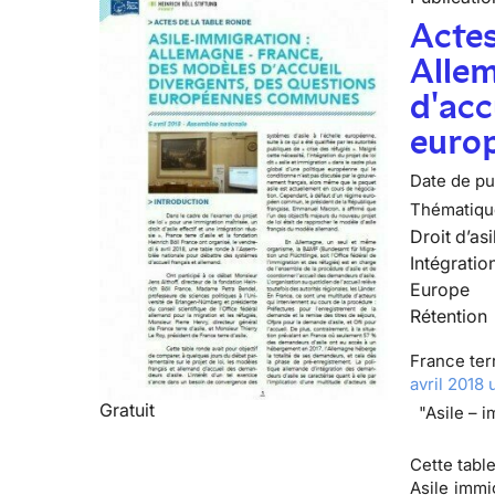
Actes
Alle
d'acc
euro
Date de pub
Thématiqu
Droit d’asi
Intégratio
Europe
Rétention
France terr
avril 2018
Gratuit
"Asile – 
Cette table
Asile immi