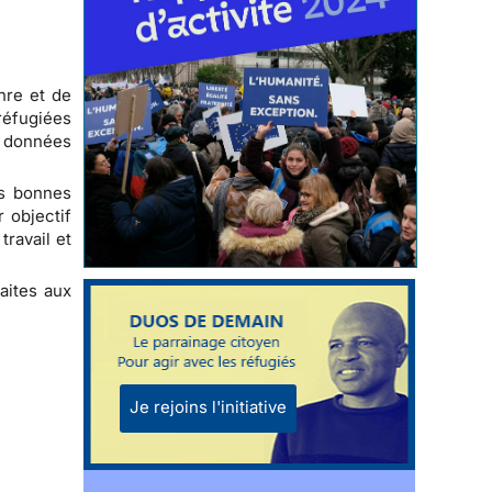
nre et de
réfugiées
es données
es bonnes
 objectif
travail et
aites aux
Je rejoins l'initiative