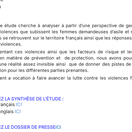
n
e étude cherche à analyser à partir d’une perspective de ge
 violences que subissent les femmes demandeuses d’asile et 
es se retrouvent sur le territoire français ainsi que les répons
 violences.
ntant ces violences ainsi que les facteurs de risque et l
en matière de prévention et de protection, nous avons pour
 une réalité assez invisible ainsi que de donner des pistes de 
ion pour les différentes parties prenantes.
t a vocation à faire avancer la lutte contre les violences f
Z LA SYNTHÈSE DE L'ÉTUDE :
rançais
ICI
anglais
ICI
Z LE DOSSIER DE PRESSE
ICI