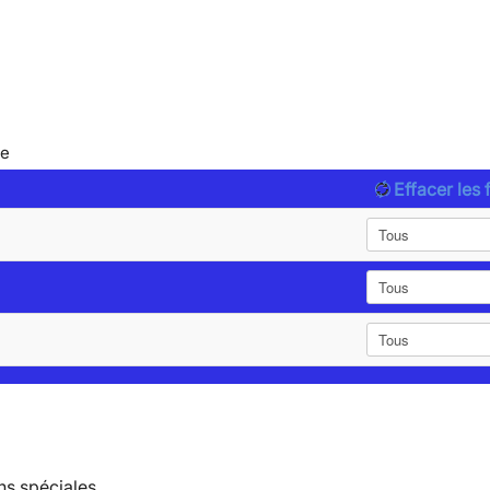
le
Effacer les f
ns spéciales