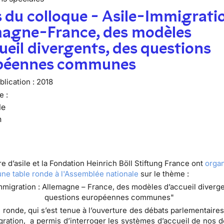
 du colloque - Asile-Immigratio
magne-France, des modèles
ueil divergents, des questions
péennes communes
lication :
2018
e :
le
n
e d’asile et la Fondation Heinrich Böll Stiftung France ont
organ
 une table ronde à l'Assemblée nationale
sur le thème :
immigration : Allemagne – France, des modèles d’accueil diverg
questions européennes communes"
 ronde, qui s’est tenue à l’ouverture des débats parlementaires 
gration, a permis d’interroger les systèmes d’accueil de nos d