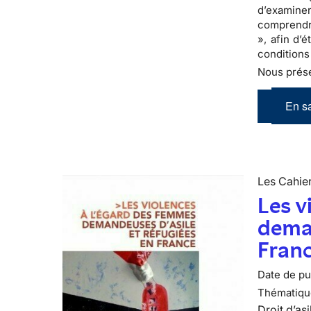
d’examine
comprendre
», afin d’
conditions
Nous prése
En sa
Les Cahier
Les v
deman
Fran
Date de pub
Thématiqu
Droit d’asi