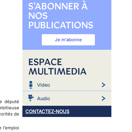
S'ABONNER À
NOS
PUBLICATIONS
Je m'abonne
ESPACE
MULTIMEDIA
Video
Audio
le député
mbitieuse
CONTACTEZ-NOUS
iorités de
e l’emploi