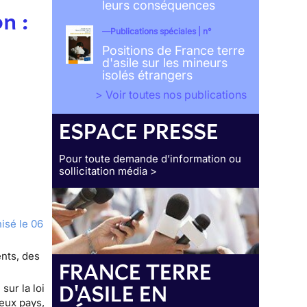
leurs conséquences
n :
Publications spéciales | n°
Positions de France terre
d'asile sur les mineurs
isolés étrangers
> Voir toutes nos publications
ESPACE PRESSE
Pour toute demande d’information ou
sollicitation média >
isé le 06
ents, des
FRANCE TERRE
D'ASILE EN
sur la loi
eux pays,