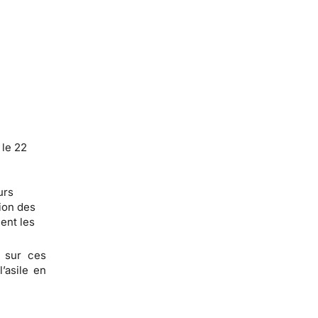
 le 22
urs
tion des
ent les
t sur ces
’asile en