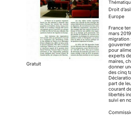
Thématiqu
Droit d’asi
Europe
France ter
mars 2019 u
migration 
gouverneme
pour alime
experts de
maires, ch
Gratuit
donner une 
des cinq t
Déclaratio
part de le
courant de
libertés i
suivi en n
Commissio