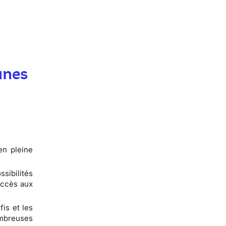
unes
en pleine
sibilités
accès aux
fis et les
ombreuses