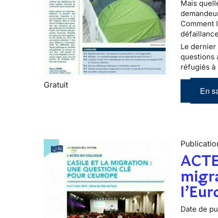
Mais quell
demandeurs
Comment le
défaillance
Le dernier 
questions 
réfugiés à 
Gratuit
En sa
Publicatio
ACTE
migra
l’Eur
Date de pub