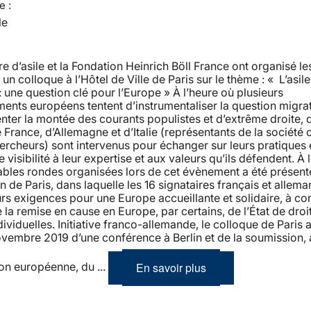
e :
le
re d’asile et la Fondation Heinrich Böll France ont organisé les
n colloque à l’Hôtel de Ville de Paris sur le thème : « L’asile 
: une question clé pour l’Europe » À l’heure où plusieurs
nts européens tentent d’instrumentaliser la question migra
nter la montée des courants populistes et d’extrême droite, 
 France, d’Allemagne et d’Italie (représentants de la société c
ercheurs) sont intervenus pour échanger sur leurs pratiques 
visibilité à leur expertise et aux valeurs qu’ils défendent. À l
ables rondes organisées lors de cet évènement a été présent
n de Paris, dans laquelle les 16 signataires français et allema
urs exigences pour une Europe accueillante et solidaire, à co
 la remise en cause en Europe, par certains, de l’État de droi
ndividuelles. Initiative franco-allemande, le colloque de Paris 
ovembre 2019 d’une conférence à Berlin et de la soumission, 
En savoir plus
n européenne, du ...