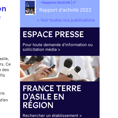
Rapports d’activité | n°
on
Rapport d'activité 2022
e
> Voir toutes nos publications
ESPACE PRESSE
Pour toute demande d’information ou
sollicitation média >
sile,
rs. Ce
e des
fis
FRANCE TERRE
s
ire.
D'ASILE EN
 d’en
RÉGION
Rechercher un établissement >