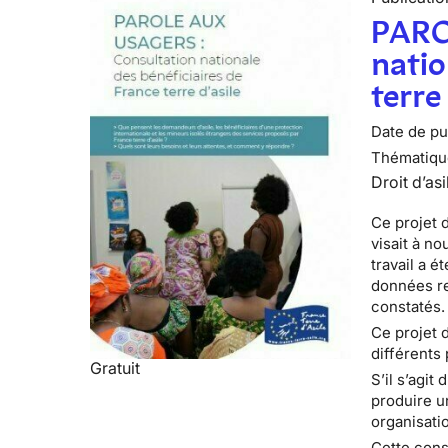
PARO
natio
terre
Date de pub
Thématiqu
Droit d’asi
Ce projet d
visait à no
travail a é
données re
constatés.
Ce projet 
différents 
Gratuit
S’il s’agit
produire u
organisatio
Cette cons