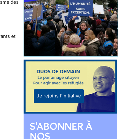
risme des
ants et
Je rejoins l'initiative
S'ABONNER À
NOS