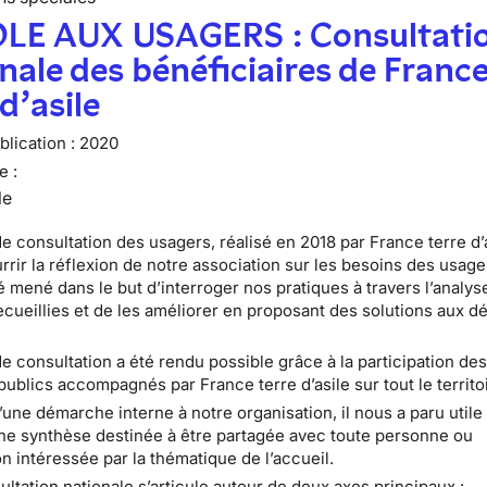
LE AUX USAGERS : Consultati
nale des bénéficiaires de Franc
 d’asile
lication :
2020
e :
le
e consultation des usagers, réalisé en 2018 par France terre d’a
urrir la réflexion de notre association sur les besoins des usage
té mené dans le but d’interroger nos pratiques à travers l’analys
cueillies et de les améliorer en proposant des solutions aux dé
de consultation a été rendu possible grâce à la participation de
publics accompagnés par France terre d’asile sur tout le territo
 d’une démarche interne à notre organisation, il nous a paru utile
ne synthèse destinée à être partagée avec toute personne ou
n intéressée par la thématique de l’accueil.
ultation nationale s’articule autour de deux axes principaux :