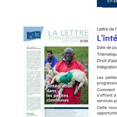
En sa
Lettre de l
L'int
Date de pub
Thématiqu
Droit d’asi
Intégratio
Les petit
progressio
Comment ab
s’offrent 
services pu
Cette nouve
opportuni