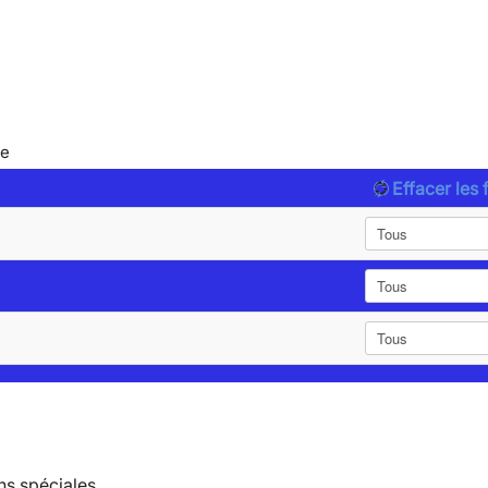
le
Effacer les f
ns spéciales