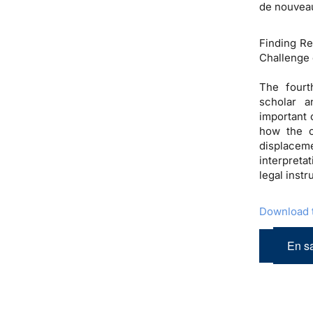
de nouveau
Finding R
Challenge 
The fourt
scholar a
important 
how the c
displacem
interpreta
legal inst
Download t
En sa