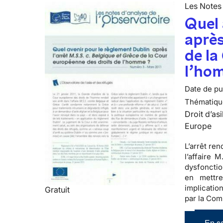
Les Notes 
Quel 
après
de la
l’ho
Date de pub
Thématiqu
Droit d’asi
Europe
L’arrêt re
l’affaire 
dysfonctio
en mettre
implicatio
Gratuit
par la Com
En sa