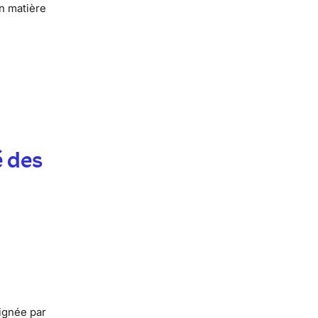
n matière
é des
signée par