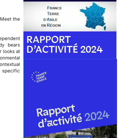
 Meet the
RAPPORT
ependent
dy bears
D’ACTIVITÉ 2024
 looks at
onmental
ontextual
f specific