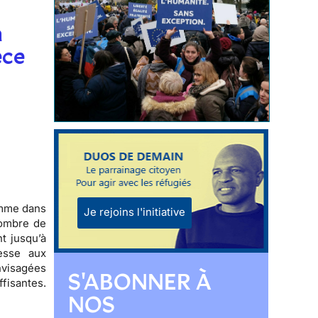
n
èce
omme
dans
Je rejoins l'initiative
ombre de
ant jusqu’à
esse aux
nvisagées
S'ABONNER À
fisantes.
NOS