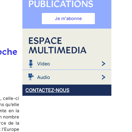
PUBLICATIONS
Je m'abonne
ESPACE
MULTIMEDIA
oche
Video
Audio
CONTACTEZ-NOUS
e
, celle-ci
ns qu’elle
nte en la
ain nombre
rce de la
et l’Europe