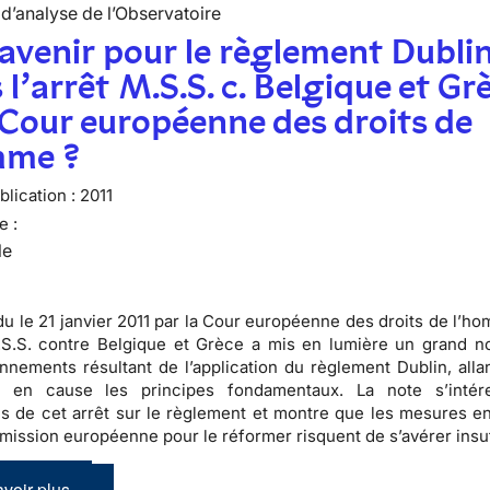
d’analyse de l’Observatoire
avenir pour le règlement Dubli
 l’arrêt M.S.S. c. Belgique et Gr
 Cour européenne des droits de
mme ?
lication :
2011
e :
le
ndu le 21 janvier 2011 par la Cour européenne des droits de l’h
M.S.S. contre Belgique et Grèce a mis en lumière un
grand n
nnements résultant de l’application du règlement Dublin
, all
 en cause les principes fondamentaux. La note s’intér
ns de cet arrêt sur le règlement et montre que les mesures e
mission européenne pour le réformer risquent de s’avérer insuf
voir plus