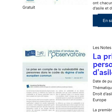
ont chacun
Gratuit
d’asile et 
En sa
Les Notes 
La pr
perso
d'as
Date de pub
Thématiqu
Droit d’asi
Europe
La premièr