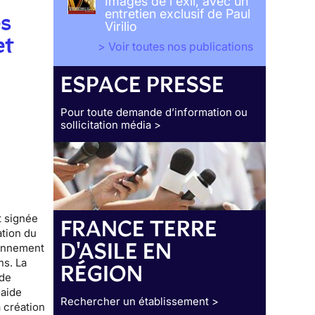
Images de l'exil, avec un
entretien exclusif de Paul
es
Virilio
et
> Voir toutes nos publications
ESPACE PRESSE
Pour toute demande d’information ou
sollicitation média >
t signée
FRANCE TERRE
ation du
D'ASILE EN
ronnement
ns. La
RÉGION
 de
laide
Rechercher un établissement >
a création