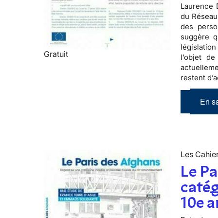
Laurence D
du Réseau 
des perso
suggère q
législatio
Gratuit
l’objet de
actuelleme
restent d’a
En sa
Les Cahier
Le Pa
catég
10e 