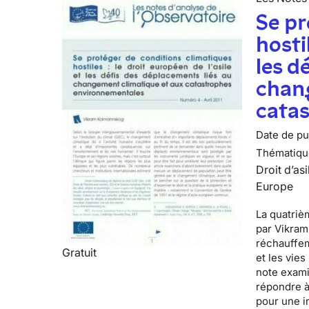
Se pr
hosti
les d
chan
cata
Date de pub
Thématiqu
Droit d’asi
Europe
La quatrièm
par
Vikram
réchauffem
Gratuit
et les vie
note exami
répondre à
pour une i