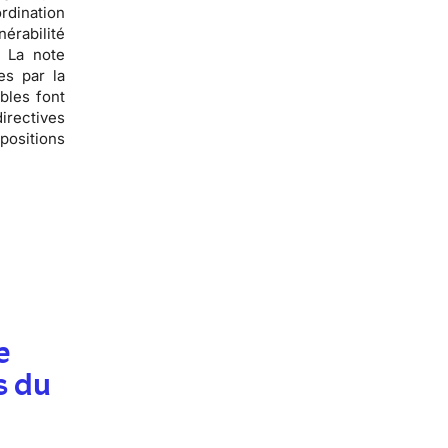
rdination
érabilité
 La note
es par la
bles font
irectives
positions
e
s du