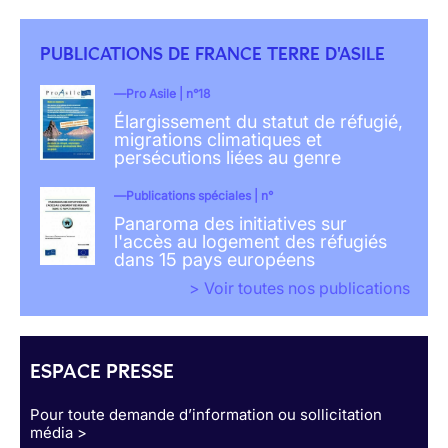
PUBLICATIONS DE FRANCE TERRE D'ASILE
Pro Asile | n°18
Élargissement du statut de réfugié,
migrations climatiques et
persécutions liées au genre
Publications spéciales | n°
Panaroma des initiatives sur
l'accès au logement des réfugiés
dans 15 pays européens
> Voir toutes nos publications
ESPACE PRESSE
Pour toute demande d’information ou sollicitation
média >