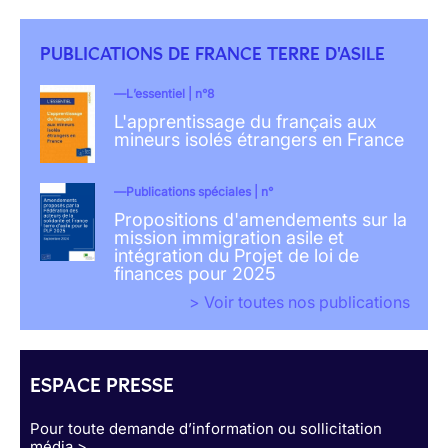
PUBLICATIONS DE FRANCE TERRE D'ASILE
L’essentiel | n°8
L'apprentissage du français aux
mineurs isolés étrangers en France
Publications spéciales | n°
Propositions d'amendements sur la
mission immigration asile et
intégration du Projet de loi de
finances pour 2025
> Voir toutes nos publications
ESPACE PRESSE
Pour toute demande d’information ou sollicitation
média >