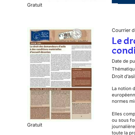
Gratuit
Courrier de
Le dr
condi
Date de pub
Thématiqu
Droit d’asi
La notion 
européenne
normes min
Elles comp
ou sous fo
Gratuit
journalière
toute la p