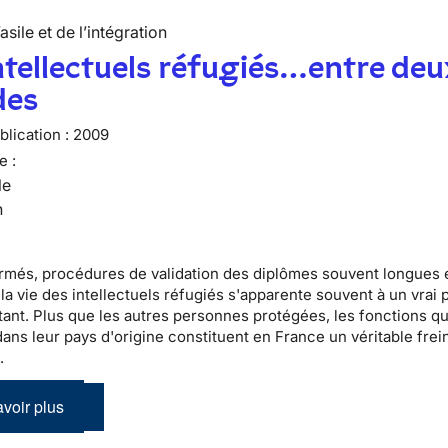
’asile et de l’intégration
ntellectuels réfugiés…entre deu
es
lication :
2009
e :
le
n
rmés, procédures de validation des diplômes souvent longues 
 la vie des
intellectuels réfugiés
s'apparente souvent à un vrai 
ant. Plus que les autres personnes protégées, les fonctions qu'
ans leur pays d'origine constituent en France un véritable frein
n
.
voir plus