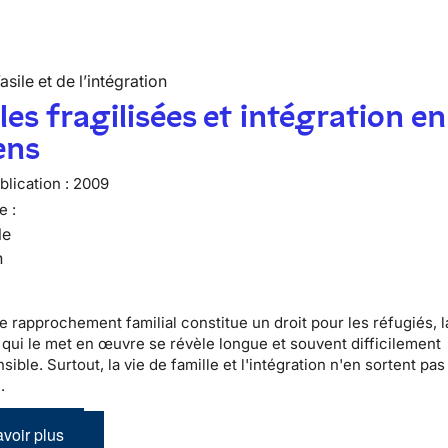
’asile et de l’intégration
les fragilisées et intégration en
ens
lication :
2009
e :
le
n
le
rapprochement familial
constitue un droit pour les
réfugiés
, 
qui le met en œuvre se révèle longue et souvent difficilement
sible. Surtout,
la vie de famille et l'intégration
n'en sortent pas
.
voir plus