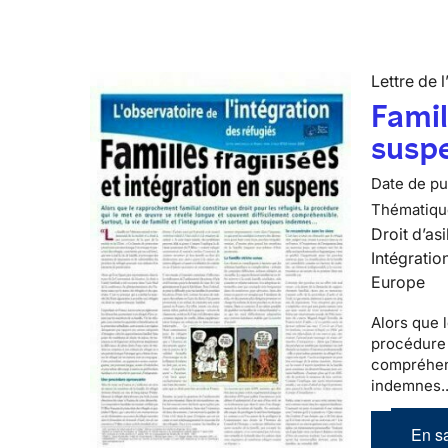
Lettre de l
Famil
susp
Date de pub
Thématiqu
Droit d’asi
Intégratio
Europe
Alors que 
procédure 
compréhen
indemnes..
En sa