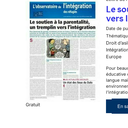
Le so
vers 
Date de pub
Thématiqu
Droit d’asi
Intégratio
Europe
Pour beau
éducative 
langue mai
environnem
l'intégrati
Gratuit
En sa