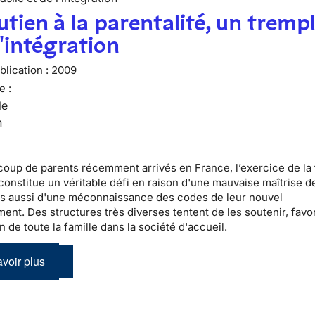
utien à la parentalité, un tremp
l'intégration
lication :
2009
e :
le
n
coup de
parents récemment arrivés en France
, l’exercice de la
constitue un véritable défi en raison d'une mauvaise maîtrise de
s aussi d'une méconnaissance des codes de leur nouvel
ent. Des structures très diverses tentent de les soutenir,
favo
on de toute la famille dans la société d'accueil
.
voir plus