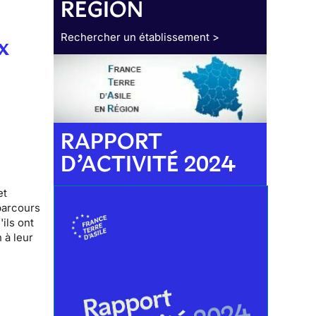
RÉGION
Rechercher un établissement >
x
RAPPORT
D’ACTIVITÉ 2024
et
parcours
ils ont
 à leur