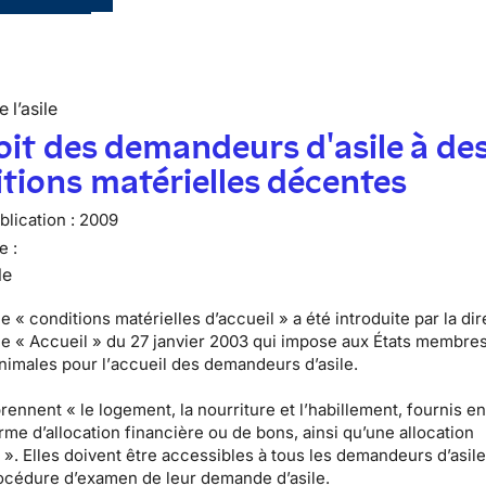
 l’asile
oit des demandeurs d'asile à de
tions matérielles décentes
lication :
2009
e :
le
de «
conditions matérielles d’accueil
» a été introduite par
la di
 « Accueil » du 27 janvier 2003
qui impose aux États membre
imales pour l’
accueil des demandeurs d’asile
.
rennent « le
logement
, la nourriture et l’habillement, fournis e
rme d’allocation financière ou de bons, ainsi qu’une allocation
 ». Elles doivent être
accessibles à tous les demandeurs d’asil
rocédure d’examen de leur demande d’asile.