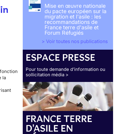
Mise en œuvre nationale
lin
du pacte européen sur la
migration et l'asile : les
recommandations de
France terre d'asile et
Forum Réfugiés
> Voir toutes nos publications
ESPACE PRESSE
Pour toute demande d’information ou
 fonction
sollicitation média >
 la
risant
FRANCE TERRE
D'ASILE EN