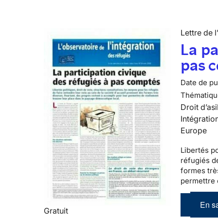
Lettre de l
La pa
pas 
Date de pub
Thématiqu
Droit d’asi
Intégratio
Europe
Libertés po
réfugiés
de
formes trè
permettre 
En sa
Gratuit