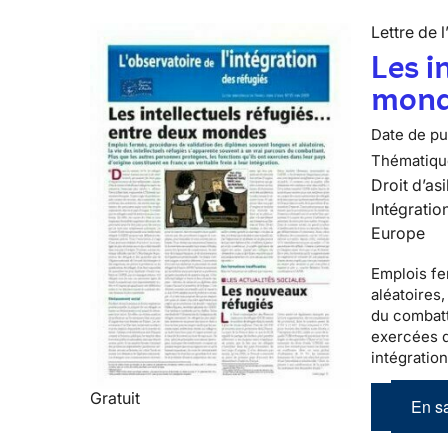
Lettre de l
Les i
mond
Date de pub
Thématiqu
Droit d’asi
Intégratio
Europe
Emplois fe
aléatoires,
du combatt
exercées d
intégratio
Gratuit
En sa