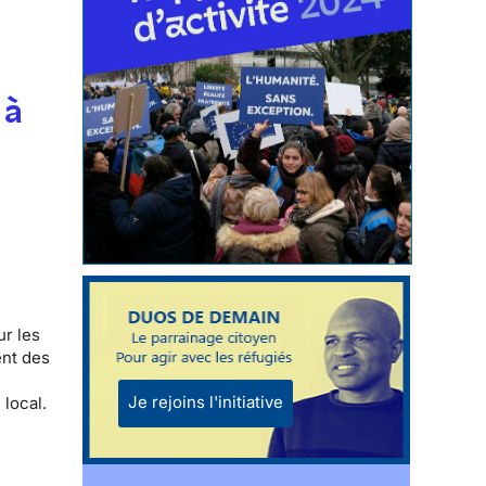
 à
ur les
nt des
Je rejoins l'initiative
local
.