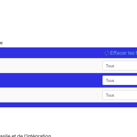
le
Effacer les f
’asile et de l’intégration