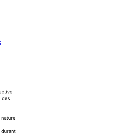
s
rective
s des
n nature
e
durant