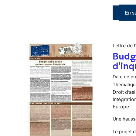
En sa
Lettre de l
Budge
d'inq
Date de pub
Thématiqu
Droit d’asi
Intégratio
Europe
Une hausse
Le
projet 