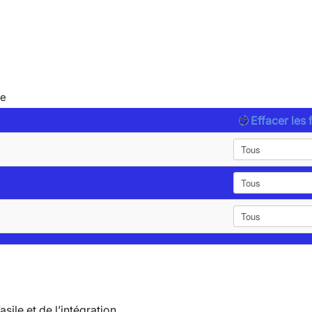
le
Effacer les f
’asile et de l’intégration