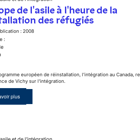
ope de l'asile à l'heure de la
tallation des réfugiés
lication :
2008
e :
le
n
ogramme européen de réinstallation, l'intégration au Canada, re
ce de Vichy sur l'intégration.
voir plus
’asile et de l’intégration