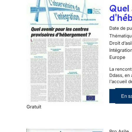
Quel 
d'hé
Date de pub
Thématiqu
Droit d’asi
Intégratio
Europe
La rencont
Ddass, en a
l'accueil 
En sa
Gratuit
Pro Asile