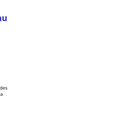
au
 des
la