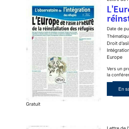
L'Eur
réins
Date de pub
Thématiqu
Droit d’asi
Intégratio
Europe
Vers un pr
la conféren
En sa
Gratuit
Lettre de l