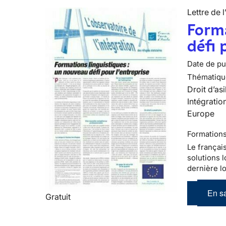
Lettre de l
Forma
défi 
Date de pub
Thématiqu
Droit d’asi
Intégratio
Europe
Formations
Le françai
solutions l
dernière lo
En sa
Gratuit