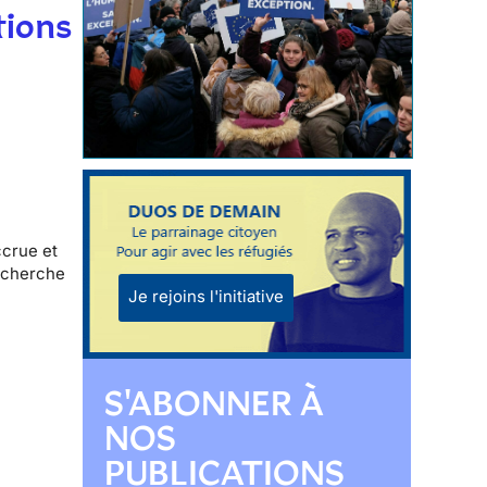
tions
ccrue et
recherche
Je rejoins l'initiative
S'ABONNER À
NOS
PUBLICATIONS