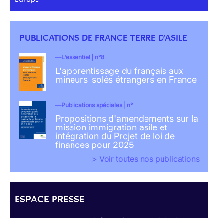
PUBLICATIONS DE FRANCE TERRE D'ASILE
L’essentiel | n°8
L'apprentissage du français aux
mineurs isolés étrangers en France
Publications spéciales | n°
Propositions d'amendements sur la
mission immigration asile et
intégration du Projet de loi de
finances pour 2025
> Voir toutes nos publications
ESPACE PRESSE