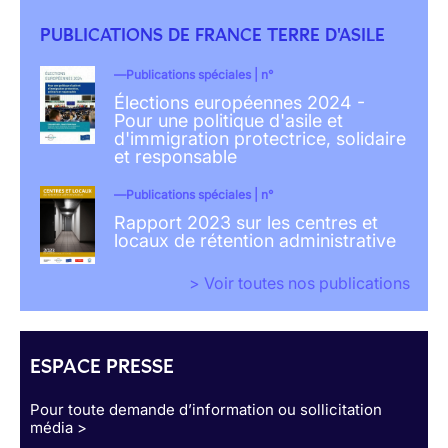
PUBLICATIONS DE FRANCE TERRE D'ASILE
Publications spéciales | n°
Élections européennes 2024 -
Pour une politique d'asile et
d'immigration protectrice, solidaire
et responsable
Publications spéciales | n°
Rapport 2023 sur les centres et
locaux de rétention administrative
> Voir toutes nos publications
ESPACE PRESSE
Pour toute demande d’information ou sollicitation
média >