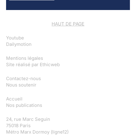
HAUT DE PAGE
Youtube
Dailymotion
Mentions légales
Site réalisé par
Ethicweb
Contactez-nous
Nous soutenir
Accueil
Nos publications
24, rue Marc Seguin
75018 Paris
Métro Marx Dormoy (ligne12)