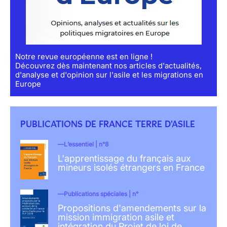
Notre revue européenne est en ligne !
Découvrez dès maintenant nos articles d'actualités,
d'analyse et d'opinion sur l'asile et les migrations en
Europe
PUBLICATIONS DE FRANCE TERRE D'ASILE
L’essentiel | n°8
L'apprentissage du français aux
mineurs isolés étrangers en France
Publications spéciales | n°
Propositions d'amendements sur la
mission immigration asile et
intégration du Projet de loi de