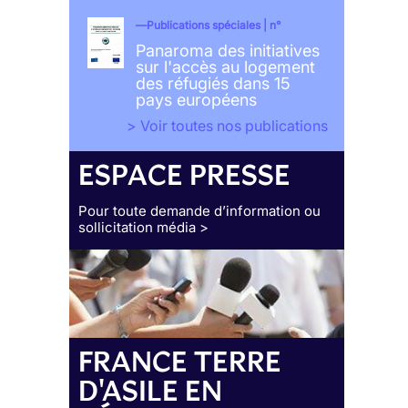
Publications spéciales | n°
Panaroma des initiatives
sur l'accès au logement
des réfugiés dans 15
pays européens
> Voir toutes nos publications
ESPACE PRESSE
Pour toute demande d’information ou
sollicitation média >
FRANCE TERRE
D'ASILE EN