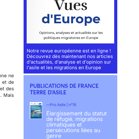
Notre revue européenne est en ligne !
Découvrez dès maintenant nos articles
d'actualités, d'analyse et d'opinion sur
l'asile et les migrations en Europe
nne ne
 et de
PUBLICATIONS DE FRANCE
 et des
TERRE D'ASILE
.
Mais
Pro Asile | n°18
Élargissement du statut
de réfugié, migrations
climatiques et
persécutions liées au
genre