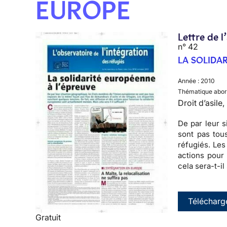
EUROPE
Lettre de l
n° 42
LA SOLIDA
Année :
2010
Thématique abor
Droit d’asile
De par leur 
sont pas tou
réfugiés
. Les
actions pour
cela sera-t-il
Télécharg
Gratuit