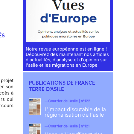
ÉS
Notre revue européenne est en ligne !
Découvrez dès maintenant nos articles
d'actualités, d'analyse et d'opinion sur
l'asile et les migrations en Europe
rojet
PUBLICATIONS DE FRANCE
er son
TERRE D'ASILE
accès à
ers
qui
Courrier de l’asile | n°122
arcours
L'impact discutable de la
régionalisation de l'asile
Courrier de l’asile | n°121