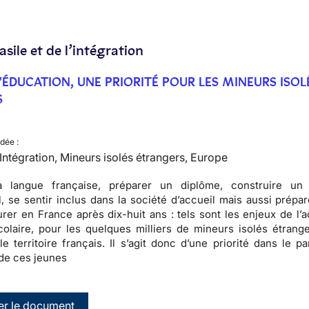
’asile et de l’intégration
L'ÉDUCATION, UNE PRIORITÉ POUR LES MINEURS ISOL
S
dée :
, Intégration, Mineurs isolés étrangers, Europe
 langue française,
préparer
un diplôme,
construire
un p
, se sentir inclus dans la société d’accueil mais aussi
prépar
urer en France
après dix-huit ans : tels sont les enjeux de l’
colaire, pour les quelques milliers de
mineurs isolés étrang
le territoire français. Il s’agit donc d’une priorité dans le p
 de ces jeunes
er le document