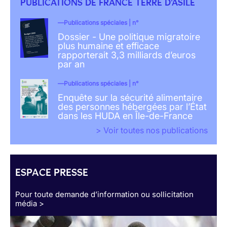
PUBLICATIONS DE FRANCE TERRE D'ASILE
Publications spéciales | n°
Dossier - Une politique migratoire
plus humaine et efficace
rapporterait 3,3 milliards d’euros
par an
Publications spéciales | n°
Enquête sur la sécurité alimentaire
des personnes hébergées par l’État
dans les HUDA en Île-de-France
> Voir toutes nos publications
ESPACE PRESSE
Pour toute demande d’information ou sollicitation
média >