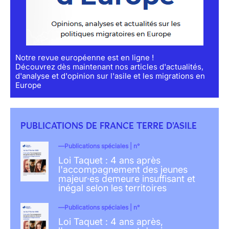
Notre revue européenne est en ligne !
Découvrez dès maintenant nos articles d'actualités,
d'analyse et d'opinion sur l'asile et les migrations en
Europe
PUBLICATIONS DE FRANCE TERRE D'ASILE
Publications spéciales | n°
Loi Taquet : 4 ans après
l'accompagnement des jeunes
majeur·es demeure insuffisant et
inégal selon les territoires
Publications spéciales | n°
Loi Taquet : 4 ans après,