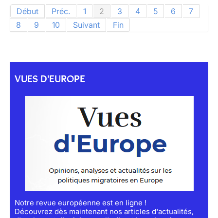
Début
Préc.
1
2
3
4
5
6
7
8
9
10
Suivant
Fin
VUES D'EUROPE
Notre revue européenne est en ligne !
Découvrez dès maintenant nos articles d'actualités,