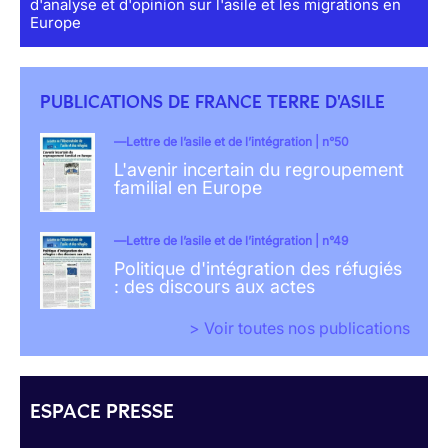
d'analyse et d'opinion sur l'asile et les migrations en
Europe
PUBLICATIONS DE FRANCE TERRE D'ASILE
Lettre de l’asile et de l’intégration | n°50
L'avenir incertain du regroupement
familial en Europe
Lettre de l’asile et de l’intégration | n°49
Politique d'intégration des réfugiés
: des discours aux actes
> Voir toutes nos publications
ESPACE PRESSE