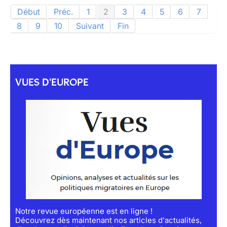
Début
Préc.
1
2
3
4
5
6
7
8
9
10
Suivant
Fin
VUES D'EUROPE
Notre revue européenne est en ligne !
Découvrez dès maintenant nos articles d'actualités,