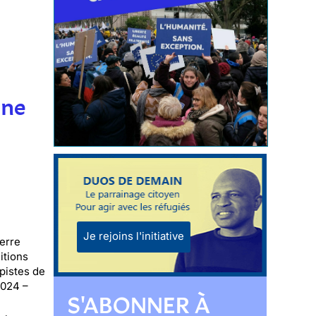
une
Je rejoins l'initiative
erre
itions
 pistes de
2024 –
S'ABONNER À