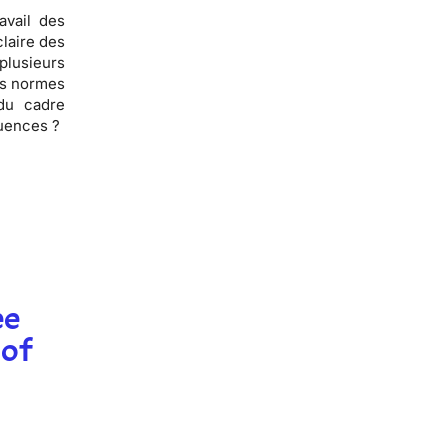
avail des
claire des
plusieurs
es normes
 du cadre
équences ?
ee
 of