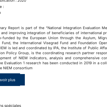
lication :
2020
e :
n
ry Report is part of the “National Integration Evaluation M
and improving integration of beneficiaries of international pr
co-funded by the European Union through the Asylum, Migr
n Fund, the International Visegrad Fund and Foundation Ope
 NIEM is led and coordinated by IPA, the Institute of Public Aff
ion Policy Group, is the coordinating research partner respon
opment of NIEM indicators, analysis and comprehensive co
he Evaluation 1 research has been conducted in 2019 in a coll
the NIEM consortium
voir plus
ns spéciales