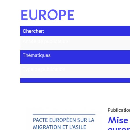
EUROPE
Chercher:
Année de publication
Thématiques
Type de publication
Publicatio
Mise 
europ