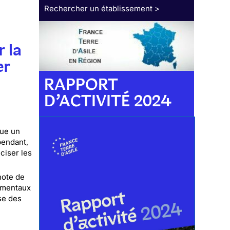
Rechercher un établissement >
 la
er
RAPPORT
D’ACTIVITÉ 2024
tue un
pendant,
ciser les
note de
damentaux
se des