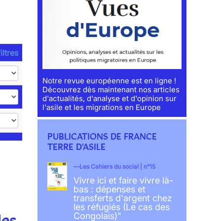
iltres
Notre revue européenne est en ligne !
Découvrez dès maintenant nos articles
d'actualités, d'analyse et d'opinion sur
l'asile et les migrations en Europe
PUBLICATIONS DE FRANCE
TERRE D'ASILE
Les Cahiers du social | n°15
Vivre ici et faire vivre là-
bas : dépenses et
transferts d'argent chez
les réfugiés (Le cas des
les
Congolais)"