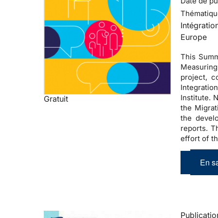
Date de pub
Thématiqu
Intégratio
Europe
This Summa
Measuring 
project, 
Integratio
Institute.
Gratuit
the Migrat
the devel
reports. T
effort of 
En sa
Publicatio