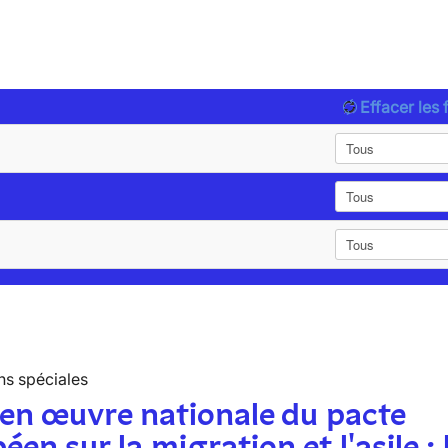
Effacer les f
ns spéciales
en œuvre nationale du pacte
éen sur la migration et l'asile : 