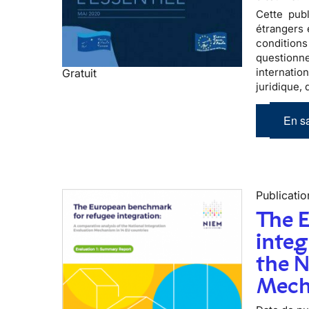
Cette publ
étrangers 
conditions
questionne
internati
Gratuit
juridique,
En sa
Publicatio
The 
integ
the N
Mech