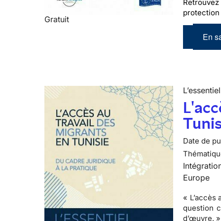
Retrouvez 
protection 
Gratuit
En sa
L’essentiel
L'acc
Tunis
Date de pub
Thématiqu
Intégratio
Europe
« L’accès 
question c
d’œuvre. »