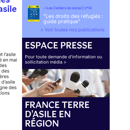
sile
Les Cahiers du social | n°14
"Les droits des réfugiés :
guide pratique"
> Voir toutes nos publications
ESPACE PRESSE
 l’asile
Pour toute demande d’information ou
é en mai
sollicitation média >
des
t des
ières
d’asile
igne des
tions
FRANCE TERRE
n
D'ASILE EN
RÉGION