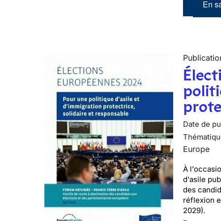
En sa
Publicatio
Élect
polit
prote
Date de pub
Thématiqu
Europe
À l'occasi
d'asile pu
des candid
réflexion 
2029).