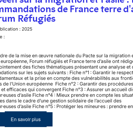
mandations de France terre d'a
orum Réfugiés
lication :
2025
e :
dre de la mise en œuvre nationale du Pacte sur la migration et
 européenne, Forum réfugiés et France terre d’asile ont rédig
ointement des fiches thématiques présentant une analyse et 
tions sur les sujets suivants : Fiche n°1 : Garantir le respec
damentaux et la prise en compte des vulnérabilités aux front
s de l’Union européenne Fiche n°2 : Garantir des procédures 
 et efficaces qui convergent Fiche n°3 : Assurer un accueil d
euses d’asile Fiche n°4 : Mieux prendre en compte les situa
les dans le cadre d’une gestion solidaire de l’accueil des
euses d’asile Fiche n°5 : Protéger les mineur·es : prendre e
En savoir plus