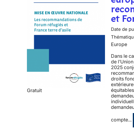
recom
et F
Date de pub
Thématiqu
Europe
Dans le ca
de l’Union
2025 conj
recommanda
droits fon
extérieure
équitables
Gratuit
demandeur·
individuel
demandeur·
compte...