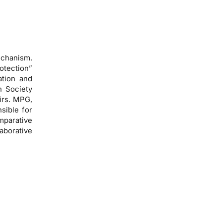
echanism.
otection”
ation and
n Society
airs. MPG,
sible for
mparative
aborative