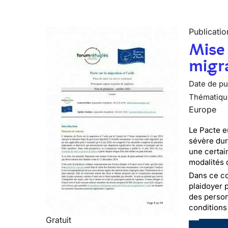
Publicatio
Mise 
migra
Date de pub
Thématiqu
Europe
Le Pacte e
sévère dur
une certai
modalités 
Dans ce co
plaidoyer 
des person
conditions
Gratuit