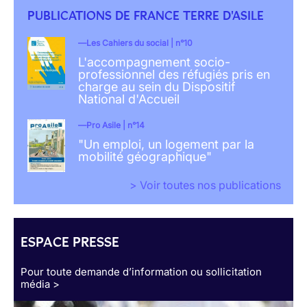
PUBLICATIONS DE FRANCE TERRE D'ASILE
Les Cahiers du social | n°10
L'accompagnement socio-
professionnel des réfugiés pris en
charge au sein du Dispositif
National d'Accueil
Pro Asile | n°14
"Un emploi, un logement par la
mobilité géographique"
> Voir toutes nos publications
ESPACE PRESSE
Pour toute demande d’information ou sollicitation
média >