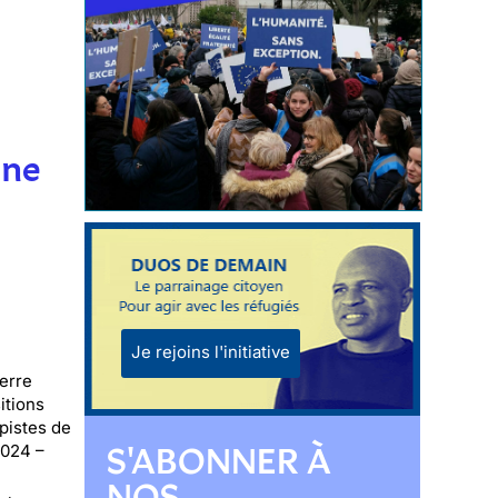
une
Je rejoins l'initiative
erre
itions
 pistes de
S'ABONNER À
2024 –
NOS