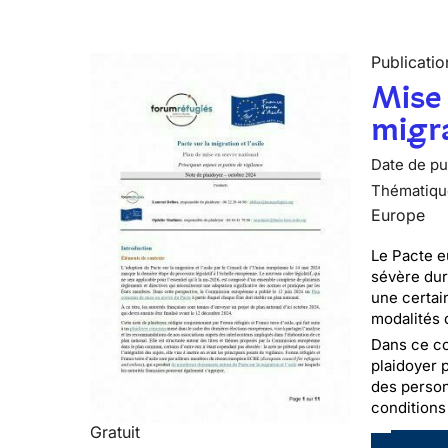
Publicatio
Mise 
migra
Date de pub
Thématiqu
Europe
Le Pacte e
sévère dur
une certai
modalités 
Dans ce co
plaidoyer 
des person
conditions
Gratuit