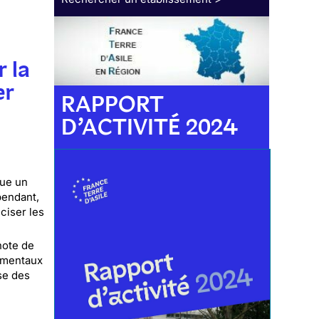
 la
er
RAPPORT
D’ACTIVITÉ 2024
tue un
pendant,
ciser les
note de
damentaux
se des