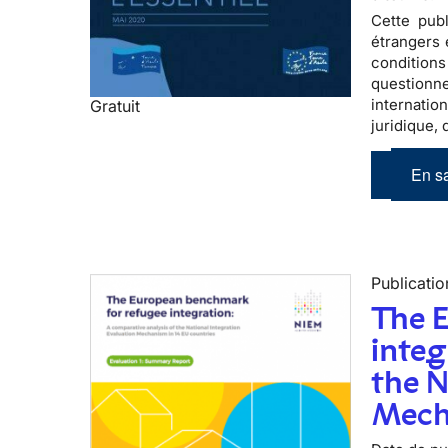
Cette publ
étrangers 
conditions
questionne
internati
Gratuit
juridique,
En sa
Publicatio
The 
integ
the N
Mech