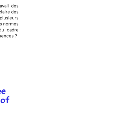
avail des
claire des
plusieurs
es normes
 du cadre
équences ?
ee
 of