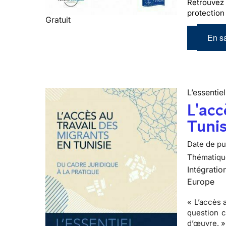
Retrouvez 
protection 
Gratuit
En sa
L’essentiel
L'acc
Tunis
Date de pub
Thématiqu
Intégratio
Europe
« L’accès 
question c
d’œuvre. »