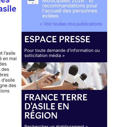
Municipales 2026 : 10
recommandations pour
sile
l'accueil des personnes
exilées
> Voir toutes nos publications
ESPACE PRESSE
Pour toute demande d’information ou
 l’asile
sollicitation média >
é en mai
des
t des
ières
d’asile
igne des
tions
FRANCE TERRE
n
D'ASILE EN
RÉGION
Rechercher un établissement >