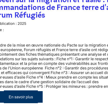
mandations de France terre d'a
orum Réfugiés
lication :
2025
e :
dre de la mise en œuvre nationale du Pacte sur la migration et
 européenne, Forum réfugiés et France terre d’asile ont rédig
ointement des fiches thématiques présentant une analyse et 
tions sur les sujets suivants : Fiche n°1 : Garantir le respec
damentaux et la prise en compte des vulnérabilités aux front
s de l’Union européenne Fiche n°2 : Garantir des procédures 
 et efficaces qui convergent Fiche n°3 : Assurer un accueil d
euses d’asile Fiche n°4 : Mieux prendre en compte les situa
les dans le cadre d’une gestion solidaire de l’accueil des
euses d’asile Fiche n°5 : Protéger les mineur·es : prendre e
En savoir plus