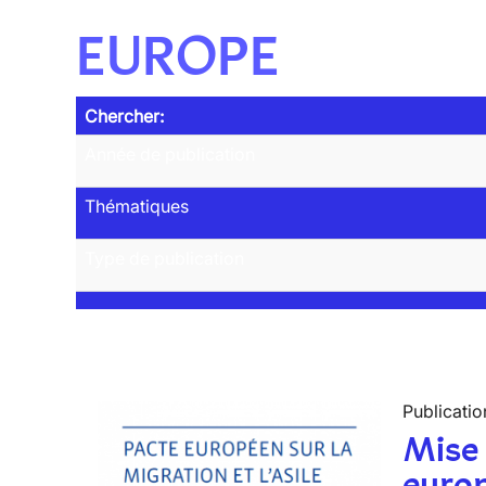
EUROPE
Chercher:
Année de publication
Thématiques
Type de publication
Publicatio
Mise 
europ