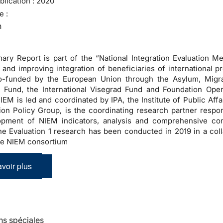
lication :
2020
e :
n
ry Report is part of the “National Integration Evaluation M
and improving integration of beneficiaries of international pr
co-funded by the European Union through the Asylum, Migr
n Fund, the International Visegrad Fund and Foundation Ope
 NIEM is led and coordinated by IPA, the Institute of Public Aff
ion Policy Group, is the coordinating research partner respon
opment of NIEM indicators, analysis and comprehensive co
he Evaluation 1 research has been conducted in 2019 in a coll
the NIEM consortium
voir plus
ns spéciales