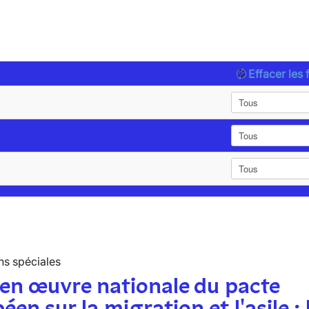
Effacer les f
ns spéciales
en œuvre nationale du pacte
éen sur la migration et l'asile : 