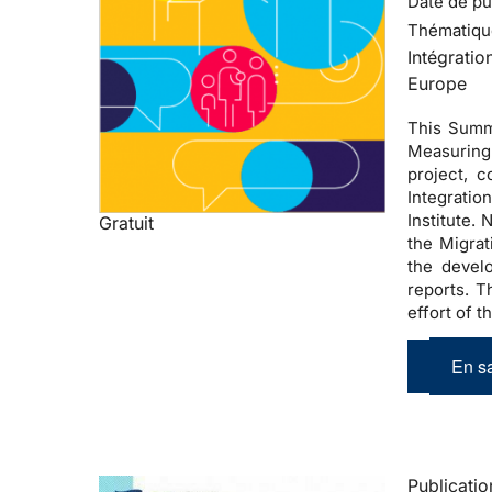
Date de pub
Thématiqu
Intégratio
Europe
This Summa
Measuring 
project, 
Integratio
Institute.
Gratuit
the Migrat
the devel
reports. T
effort of 
En sa
Publicatio