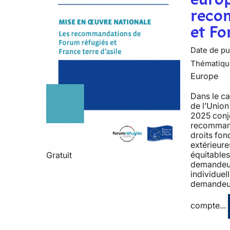
recom
et F
Date de pub
Thématiqu
Europe
Dans le ca
de l’Union
2025 conj
recommanda
droits fon
extérieure
équitables
Gratuit
demandeur·
individuel
demandeur·
compte...