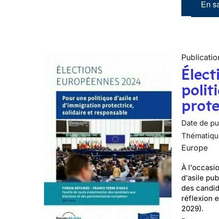
En sa
Publicatio
Élect
polit
prote
Date de pub
Thématiqu
Europe
À l'occasi
d'asile pu
des candid
réflexion 
2029).