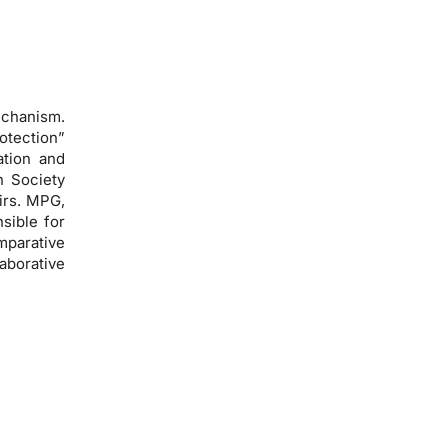
echanism.
otection”
ation and
n Society
airs. MPG,
sible for
mparative
aborative