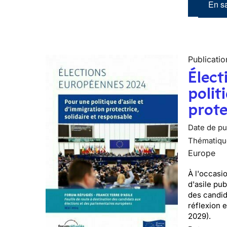
En sa
Publicatio
Élect
polit
prote
Date de pub
Thématiqu
Europe
À l'occasi
d'asile pu
des candid
réflexion 
2029).