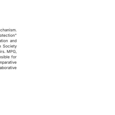
echanism.
otection”
ation and
n Society
airs. MPG,
sible for
mparative
aborative