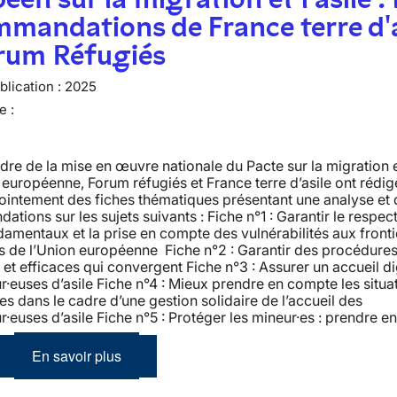
mandations de France terre d'a
orum Réfugiés
lication :
2025
e :
dre de la mise en œuvre nationale du Pacte sur la migration et
 européenne, Forum réfugiés et France terre d’asile ont rédig
ointement des fiches thématiques présentant une analyse et 
tions sur les sujets suivants : Fiche n°1 : Garantir le respec
damentaux et la prise en compte des vulnérabilités aux front
s de l’Union européenne Fiche n°2 : Garantir des procédures 
 et efficaces qui convergent Fiche n°3 : Assurer un accueil d
euses d’asile Fiche n°4 : Mieux prendre en compte les situa
les dans le cadre d’une gestion solidaire de l’accueil des
euses d’asile Fiche n°5 : Protéger les mineur·es : prendre e
En savoir plus