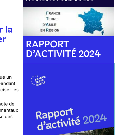
 la
er
RAPPORT
D’ACTIVITÉ 2024
tue un
pendant,
ciser les
note de
damentaux
se des