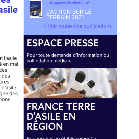
Rapports d’activité | n°
sile
L'ACTION SUR LE
TERRAIN 2021
> Voir toutes nos publications
ESPACE PRESSE
Pour toute demande d’information ou
 l’asile
sollicitation média >
é en mai
des
t des
ières
d’asile
igne des
tions
FRANCE TERRE
n
D'ASILE EN
RÉGION
Rechercher un établissement >