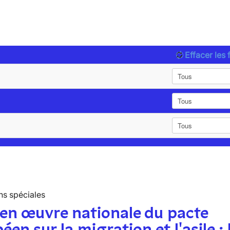
Effacer les f
ns spéciales
en œuvre nationale du pacte
éen sur la migration et l'asile : 