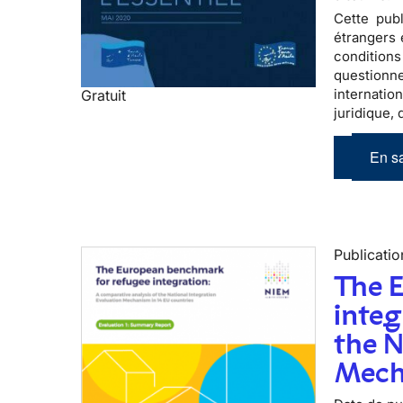
Cette publ
étrangers 
conditions
questionne
internati
Gratuit
juridique,
En sa
Publicatio
The 
integ
the N
Mech