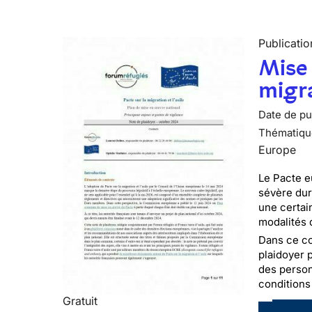
Publicatio
Mise 
migra
Date de pub
Thématiqu
Europe
Le Pacte e
sévère dur
une certai
modalités 
Dans ce co
plaidoyer 
des person
conditions
Gratuit