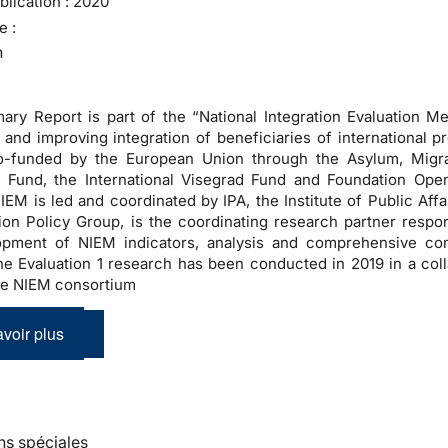
lication :
2020
e :
n
ry Report is part of the “National Integration Evaluation M
and improving integration of beneficiaries of international pr
co-funded by the European Union through the Asylum, Migr
n Fund, the International Visegrad Fund and Foundation Ope
 NIEM is led and coordinated by IPA, the Institute of Public Aff
ion Policy Group, is the coordinating research partner respon
opment of NIEM indicators, analysis and comprehensive co
he Evaluation 1 research has been conducted in 2019 in a coll
the NIEM consortium
voir plus
ns spéciales