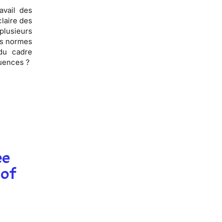
avail des
claire des
plusieurs
es normes
 du cadre
équences ?
ee
 of