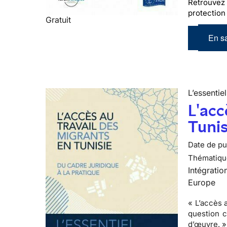
Retrouvez 
protection 
Gratuit
En sa
L’essentiel
L'acc
Tunis
Date de pub
Thématiqu
Intégratio
Europe
« L’accès 
question c
d’œuvre. »