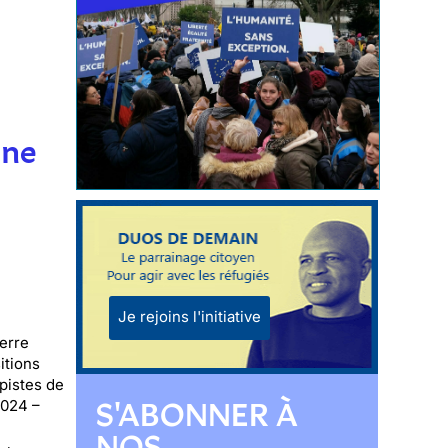
une
Je rejoins l'initiative
erre
itions
 pistes de
S'ABONNER À
2024 –
NOS