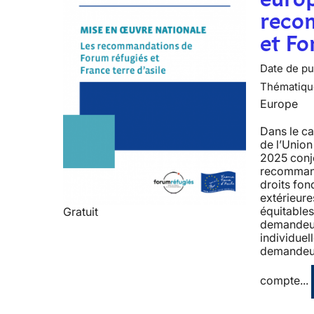
recom
et F
Date de pub
Thématiqu
Europe
Dans le ca
de l’Union
2025 conj
recommanda
droits fon
extérieure
équitables
Gratuit
demandeur·
individuel
demandeur·
compte...