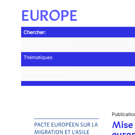
EUROPE
Chercher:
Année de publication
Thématiques
Type de publication
Publicatio
Mise 
europ