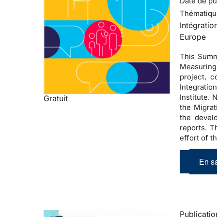
Date de pub
Thématiqu
Intégratio
Europe
This Summa
Measuring 
project, 
Integratio
Institute.
Gratuit
the Migrat
the devel
reports. T
effort of 
En sa
Publicatio