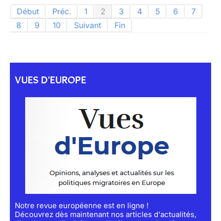
Début
Préc.
1
2
3
4
5
6
7
8
9
10
Suivant
Fin
VUES D'EUROPE
Notre revue européenne est en ligne !
Découvrez dès maintenant nos articles d'actualités,