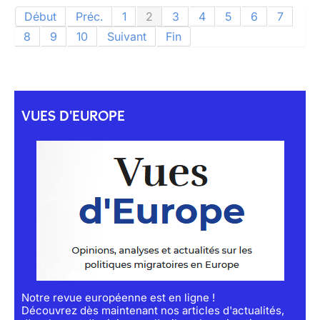
Début
Préc.
1
2
3
4
5
6
7
8
9
10
Suivant
Fin
VUES D'EUROPE
Notre revue européenne est en ligne !
Découvrez dès maintenant nos articles d'actualités,