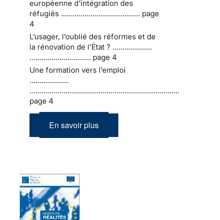
européenne d’intégration des
réfugiés ...........................….......... page
4
L’usager, l’oublié des réformes et de
la rénovation de l’État ? ....................
…............................ page 4
Une formation vers l’emploi
....................
….........................................................................
page 4
En savoir plus