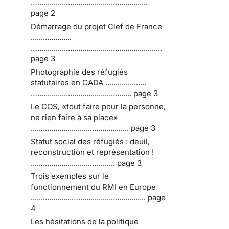
…......................................................
page 2
Démarrage du projet Clef de France
....................
….............................................................
page 3
Photographie des réfugiés
statutaires en CADA ....................
….............................................. page 3
Le COS, «tout faire pour la personne,
ne rien faire à sa place»
................................................ page 3
Statut social des réfugiés : deuil,
reconstruction et représentation !
.............................…......... page 3
Trois exemples sur le
fonctionnement du RMI en Europe
....................…................................. page
4
Les hésitations de la politique