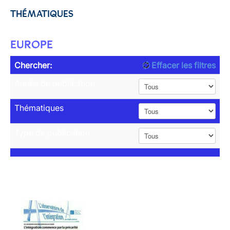
THÉMATIQUES
EUROPE
Chercher:
Effacer les filtres
Année de publication
Thématiques
Type de publication