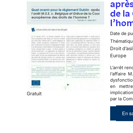
après
de la
l’ho
Date de pub
Thématiqu
Droit d’asi
Europe
L’arrêt re
l’affaire 
dysfonctio
en mettre
implicatio
Gratuit
par la Com
En sa