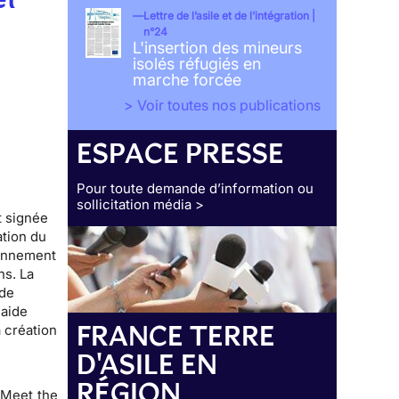
Lettre de l’asile et de l’intégration |
n°24
L'insertion des mineurs
isolés réfugiés en
marche forcée
> Voir toutes nos publications
ESPACE PRESSE
Pour toute demande d’information ou
sollicitation média >
t signée
ation du
ronnement
ns. La
 de
laide
FRANCE TERRE
a création
D'ASILE EN
RÉGION
 Meet the