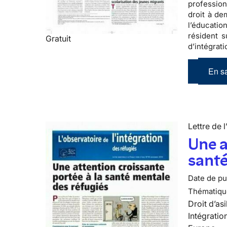
profession
droit à d
l’éducatio
résident s
Gratuit
d’intégrat
En sa
Lettre de l
Une a
santé
Date de pub
Thématiqu
Droit d’asi
Intégratio