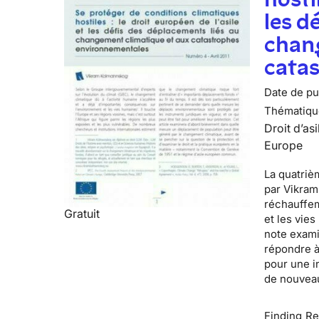
les d
chan
cata
Date de pub
Thématiqu
Droit d’asi
Europe
La quatrièm
par
Vikram
réchauffem
Gratuit
et les vie
note exami
répondre à
pour une i
de nouveau
Finding R