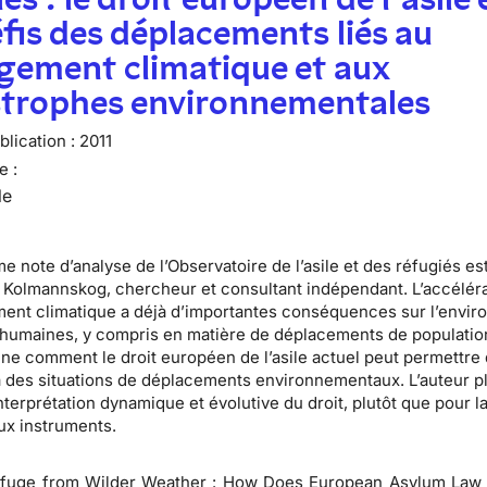
éfis des déplacements liés au
gement climatique et aux
strophes environnementales
lication :
2011
e :
le
e note d’analyse de l’Observatoire de l’asile et des réfugiés es
 Kolmannskog
, chercheur et consultant indépendant. L’accélér
ent climatique a déjà d’importantes conséquences sur l’envi
s humaines, y compris en matière de déplacements de populatio
ne comment le droit européen de l’asile actuel peut permettre
 des situations de déplacements environnementaux. L’auteur p
nterprétation dynamique et évolutive du droit, plutôt que pour l
x instruments.
efuge from Wilder Weather : How Does European Asylum Law