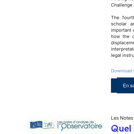
Challenge 
The fourt
scholar a
important 
how the c
displacem
interpreta
legal inst
Download t
En sa
Les Notes 
Quel 