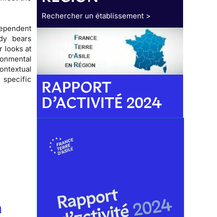
Rechercher un établissement >
ependent
dy bears
 looks at
onmental
ontextual
f specific
RAPPORT
D’ACTIVITÉ 2024
n