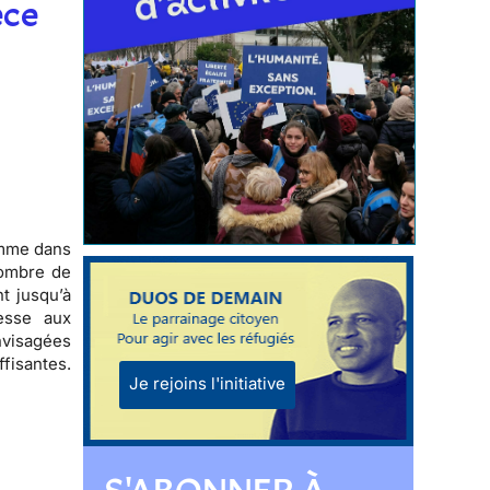
èce
omme
dans
ombre de
ant jusqu’à
esse aux
nvisagées
fisantes.
Je rejoins l'initiative