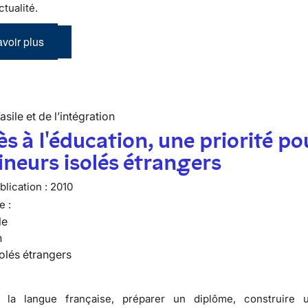
ctualité.
voir plus
’asile et de l’intégration
ès à l'éducation, une priorité po
ineurs isolés étrangers
lication :
2010
e :
le
n
olés étrangers
la langue française,
préparer
un diplôme,
construire
u