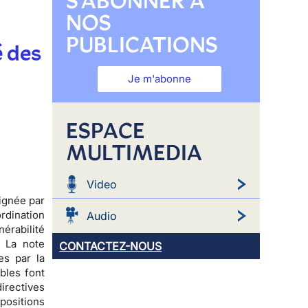
S'ABONNER À
NOS
PUBLICATIONS
é des
Je m'abonne
ESPACE
MULTIMEDIA
Video
signée par
rdination
Audio
érabilité
 La note
CONTACTEZ-NOUS
es par la
bles font
irectives
positions