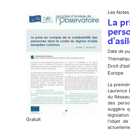
Les Notes 
La pr
perso
d'as
Date de pub
Thématiqu
Droit d’asi
Europe
La premièr
Laurence D
du Réseau 
des perso
suggère q
législatio
Gratuit
l’objet de
actuelleme