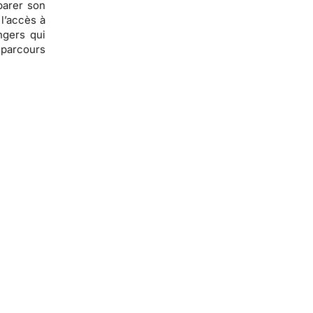
parer son
 l’accès à
ngers
qui
e parcours