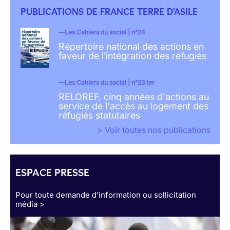
PUBLICATIONS DE FRANCE TERRE D'ASILE
Les Cahiers du social | n°24
Répertoire national des actions en
faveur de l’intégration des réfugiés
Les Cahiers du social | n°23 ter
RELOREF, cinq années d'actions au
service de l'accès au logement des
réfugiés statutaires
> Voir toutes nos publications
ESPACE PRESSE
Pour toute demande d’information ou sollicitation
média >