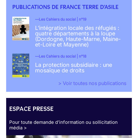
PUBLICATIONS DE FRANCE TERRE D'ASILE
Les Cahiers du social | n°19
L’intégration locale des réfugiés :
quatre départements à la loupe
(Dordogne, Haute-Marne, Maine-
et-Loire et Mayenne)
Les Cahiers du social | n°18
La protection subsidiaire : une
mosaïque de droits
> Voir toutes nos publications
ESPACE PRESSE
Pour toute demande d’information ou sollicitation
média >