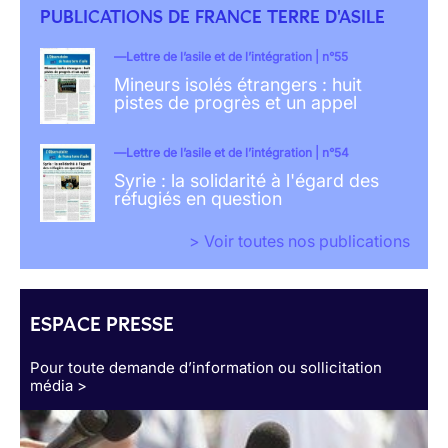
PUBLICATIONS DE FRANCE TERRE D'ASILE
Lettre de l’asile et de l’intégration | n°55
Mineurs isolés étrangers : huit
pistes de progrès et un appel
Lettre de l’asile et de l’intégration | n°54
Syrie : la solidarité à l'égard des
réfugiés en question
> Voir toutes nos publications
ESPACE PRESSE
Pour toute demande d’information ou sollicitation
média >