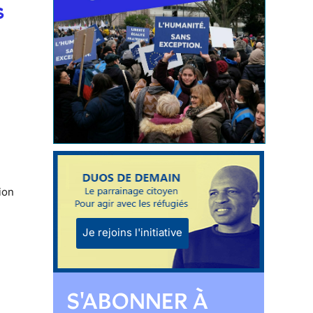
s
ion
Je rejoins l'initiative
S'ABONNER À