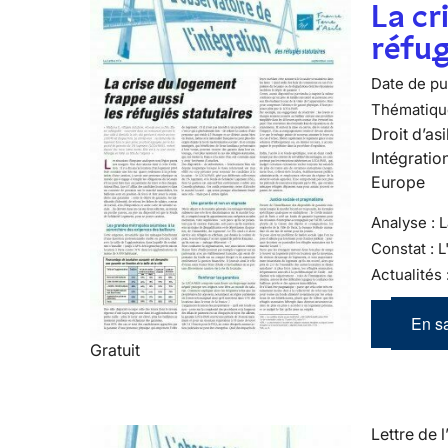
La cr
réfug
Date de pub
Thématiqu
Droit d’asi
Intégratio
Europe
Analyse : L
Constat : 
Actualités 
En sa
Gratuit
Lettre de l