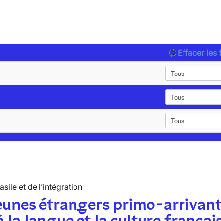
Effacer les f
’asile et de l’intégration
eunes étrangers primo-arrivan
à la langue et la culture françai