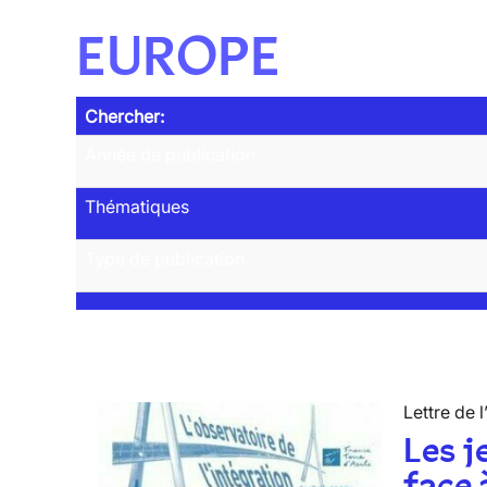
EUROPE
Chercher:
Année de publication
Thématiques
Type de publication
Lettre de l
Les j
face 