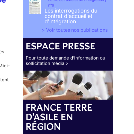
n°6
Les interrogations du
contrat d'accueil et
d'intégration
> Voir toutes nos publications
ESPACE PRESSE
es
Pour toute demande d’information ou
sollicitation média >
Midi-
stent
FRANCE TERRE
D'ASILE EN
RÉGION