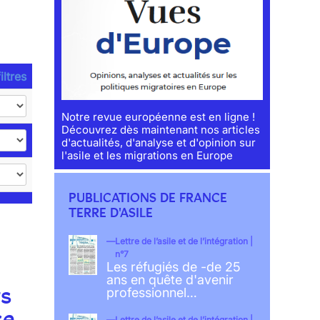
iltres
Notre revue européenne est en ligne !
Découvrez dès maintenant nos articles
d'actualités, d'analyse et d'opinion sur
l'asile et les migrations en Europe
PUBLICATIONS DE FRANCE
TERRE D'ASILE
Lettre de l’asile et de l’intégration |
n°7
Les réfugiés de -de 25
ans en quête d'avenir
ts
professionnel…
se
Lettre de l’asile et de l’intégration |