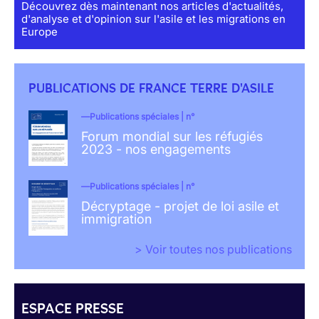
Découvrez dès maintenant nos articles d'actualités,
d'analyse et d'opinion sur l'asile et les migrations en
Europe
PUBLICATIONS DE FRANCE TERRE D'ASILE
Publications spéciales | n°
Forum mondial sur les réfugiés
2023 - nos engagements
Publications spéciales | n°
Décryptage - projet de loi asile et
immigration
> Voir toutes nos publications
ESPACE PRESSE