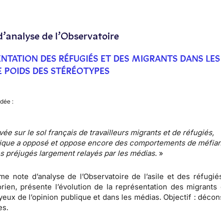
d’analyse de l’Observatoire
ENTATION DES RÉFUGIÉS ET DES MIGRANTS DANS LES
E POIDS DES STÉRÉOTYPES
dée :
ivée sur le sol français de travailleurs
migrants et de réfugiés
,
blique a opposé et oppose encore des
comportements de méfia
es
préjugés
largement relayés par les
médias
. »
me note d’analyse de l’Observatoire de l’asile et des réfugi
orien, présente l’évolution de la représentation des migrants
yeux de l’opinion publique et dans les médias.
Objectif : décon
es
.