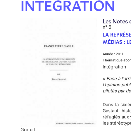
INTÉGRATION
Les Notes 
n° 6
LA REPRÉS
MÉDIAS : L
Année :
2011
Thématique abor
Intégration
«
Face à l’arr
l’opinion pu
pilotés par d
Dans la sixiè
Gastaut, hist
réfugiés aux 
les stéréotyp
Gratuit