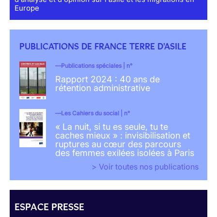
Europe
PUBLICATIONS DE FRANCE TERRE D'ASILE
Publications spéciales | n°
Rapport 2024 : 40 ans de
rétention administrative
Les Cahiers du social | n°
« La nuit, si tu es seule, tu te
caches mieux » : invisibilisation et
ruptures au cœur des parcours
des femmes exilées isolées à Paris
> Voir toutes nos publications
ESPACE PRESSE